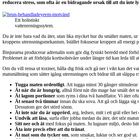
reducera stress, som ofta är en bidragande orsak till att du inte l
Ett holistiskt
vattenreningssytem.
Du är inte bara vad du äter, utan lika mycket hur du smälter maten, ur
kroppens utrensningsmekanism. Istället fokuserar kroppen all energi på
Binjurarna producerar adrenalin som gör dig fysiskt beredd med förhöjt 
Problemet är att förhöjda kortisolnivåer under längre tid kan leda till 
Om du vill rensa ut toxiner, hålla dig frisk och gå ner i vikt kan det var
matsmältning som sätter igång utrensningen och bidrar till att släppa e
Tugga maten ordentligt
. Att tugga minst 30 gånger stimulerar
Ät när du är hungrig
, alltså först när din mage har smält det 
Ät lagom portioner
som ryms i dina två handflator. Vi äter oft
Ät senast två timmar
innan du ska sova. Att gå och lägga sig 
Dessutom ger det störd sömn.
Ät inte när du är upprörd
, arg, ledsen, mitt i ett gräl eller he
Undvik att läsa
, surfa eller jobba medan du äter, det stör mats
Sitt ner och ät
med fokus på maten. Ju lugnare miljö, desto bät
Äta inte precis efter att du tränat
.
Ät mat som du tycker om
, som smakar, luktar och ser god ut