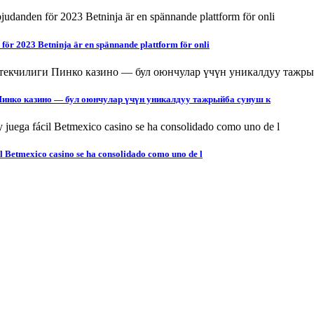
för 2023 Betninja är en spännande plattform för onli
Пинко казино — бул оюнчулар үчүн уникалдуу тажрыйба сунуш к
il Betmexico casino se ha consolidado como uno de l