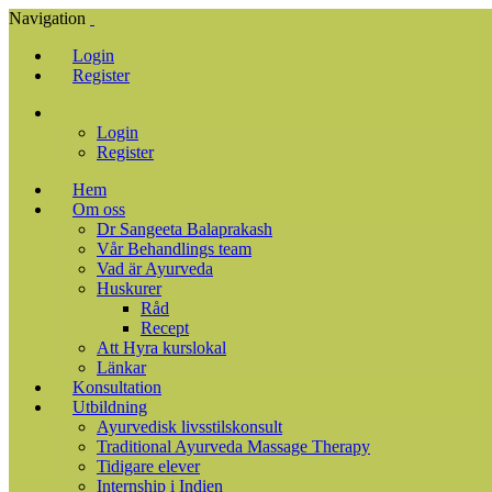
Navigation
Login
Register
Login
Register
Hem
Om oss
Dr Sangeeta Balaprakash
Vår Behandlings team
Vad är Ayurveda
Huskurer
Råd
Recept
Att Hyra kurslokal
Länkar
Konsultation
Utbildning
Ayurvedisk livsstilskonsult
Traditional Ayurveda Massage Therapy
Tidigare elever
Internship i Indien