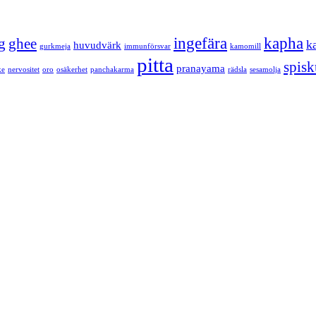
ingefära
kapha
g
ghee
k
huvudvärk
gurkmeja
immunförsvar
kamomill
pitta
spis
pranayama
ke
nervositet
oro
osäkerhet
panchakarma
rädsla
sesamolja