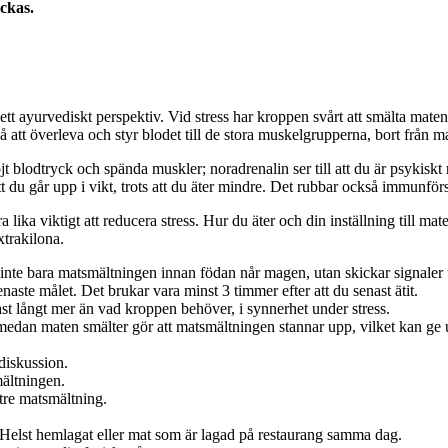
yckas.
 ett ayurvediskt perspektiv. Vid stress har kroppen svårt att smälta mat
 att överleva och styr blodet till de stora muskelgrupperna, bort från 
blodtryck och spända muskler; noradrenalin ser till att du är psykiskt re
att du går upp i vikt, trots att du äter mindre. Det rubbar också immunför
a lika viktigt att reducera stress. Hur du äter och din inställning till mat
xtrakilona.
 inte bara matsmältningen innan födan når magen, utan skickar signaler 
senaste målet. Det brukar vara minst 3 timmer efter att du senast ätit.
ast långt mer än vad kroppen behöver, i synnerhet under stress.
medan maten smälter gör att matsmältningen stannar upp, vilket kan ge u
t diskussion.
mältningen.
tre matsmältning.
. Helst hemlagat eller mat som är lagad på restaurang samma dag.