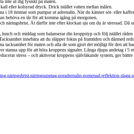
a inte ut dig fysiskt på maten.
all eller kolsyrad dryck. Drick istället vatten mellan målen.
na i 18 timmar som pumpar ut adrenalin. När du känner söt- eller kaffesug
kan behöva en tår för att komma igång på morgonen.
och näringsbrist. Ät därför inte efter klockan sju om du är stressad. Då
t, lunch och middag som balanserar din kroppstyp och följ istället råden
 Tacksamhet innebära att du släpper fokus på framtiden och därmed reduc
a tacksamhet för maten och alla de som gjort det möjligt för den att h
er stanna upp för att höra kroppens signaler. Långa djupa andetag i 5 mi
ducerar stress – och aktiverar kroppens självläkande system, ger bättr
ing
,
näringsbrist
,
näringsupptag
,
noradrenalin
,
pomenad
,
reflektion
,
slagg
,
s