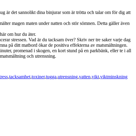
 är det sannolikt dina binjurar som är trötta och talar om för dig att
 smälter magen maten under natten och stör sömnen. Detta gäller även
 här om hur du äter.
erar stressen. Vad är du tacksam över? Skriv ner tre saker varje dag
amna på ditt matbord ökar de positiva effekterna av matsmältningen.
nuter, promenad i skogen, en kort stund på en parkbänk, eller te i all
e matsmältning och utrensning.
tress
,
tacksamhet
,
toxiner
,
tugga
,
utrensning
,
vatten
,
vikt
,
viktminskning