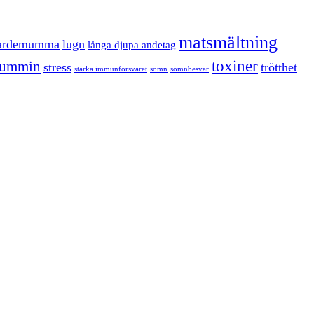
matsmältning
ardemumma
lugn
långa djupa andetag
toxiner
kummin
stress
trötthet
stärka immunförsvaret
sömn
sömnbesvär