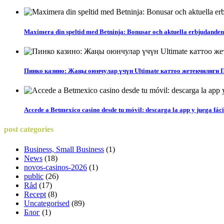
Maximera din speltid med Betninja: Bonusar och aktuella erbjudanden 
Пинко казино: Жаңы оюнчулар үчүн Ultimate каттоо жетекчилиги 
Accede a Betmexico casino desde tu móvil: descarga la app y juega fác
post
categories
Business, Small Business
(1)
News
(18)
novos-casinos-2026
(1)
public
(26)
Råd
(17)
Recept
(8)
Uncategorised
(89)
Блог
(1)