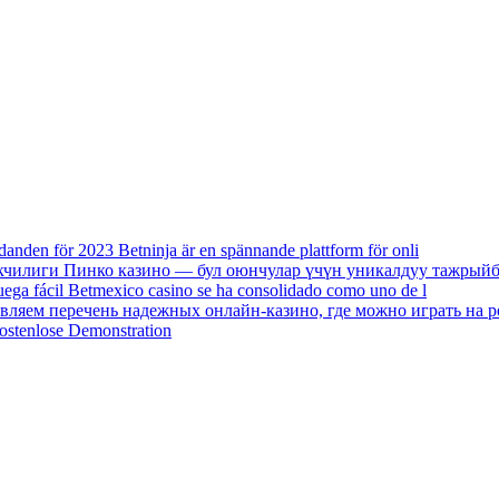
danden för 2023 Betninja är en spännande plattform för onli
екчилиги Пинко казино — бул оюнчулар үчүн уникалдуу тажрыйб
uega fácil Betmexico casino se ha consolidado como uno de l
авляем перечень надежных онлайн-казино, где можно играть на р
ostenlose Demonstration