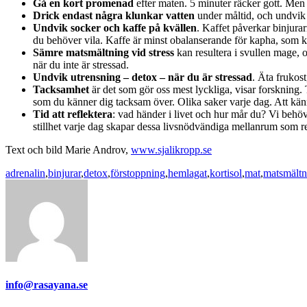
Gå en kort promenad
efter maten. 5 minuter räcker gott. Men t
Drick endast några klunkar vatten
under måltid, och undvik k
Undvik socker och kaffe på kvällen
. Kaffet påverkar binjurar
du behöver vila. Kaffe är minst obalanserande för kapha, som 
Sämre matsmältning vid stress
kan resultera i svullen mage, 
när du inte är stressad.
Undvik utrensning – detox – när du är stressad
. Äta frukos
Tacksamhet
är det som gör oss mest lyckliga, visar forskning.
som du känner dig tacksam över. Olika saker varje dag. Att känn
Tid att reflektera
: vad händer i livet och hur mår du? Vi behöv
stillhet varje dag skapar dessa livsnödvändiga mellanrum som re
Text och bild Marie Androv,
www.sjalikropp.se
adrenalin
,
binjurar
,
detox
,
förstoppning
,
hemlagat
,
kortisol
,
mat
,
matsmältn
info@rasayana.se