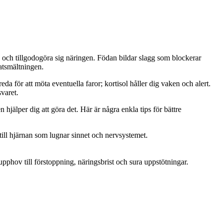
en och tillgodogöra sig näringen. Födan bildar slagg som blockerar
matsmältningen.
da för att möta eventuella faror; kortisol håller dig vaken och alert.
svaret.
en hjälper dig att göra det. Här är några enkla tips för bättre
till hjärnan som lugnar sinnet och nervsystemet.
pphov till förstoppning, näringsbrist och sura uppstötningar.