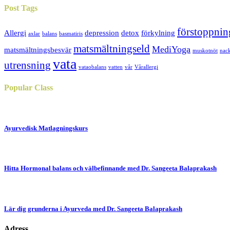
Post
Tags
förstoppnin
Allergi
depression
detox
förkylning
axlar
balans
basmatiris
matsmältningseld
MediYoga
matsmältningsbesvär
muskotnöt
nac
vata
utrensning
vataobalans
vatten
vår
Vårallergi
Popular
Class
Ayurvedisk Matlagningskurs
Hitta Hormonal balans och välbefinnande med Dr. Sangeeta Balaprakash
Lär dig grunderna i Ayurveda med Dr. Sangeeta Balaprakash
Adress