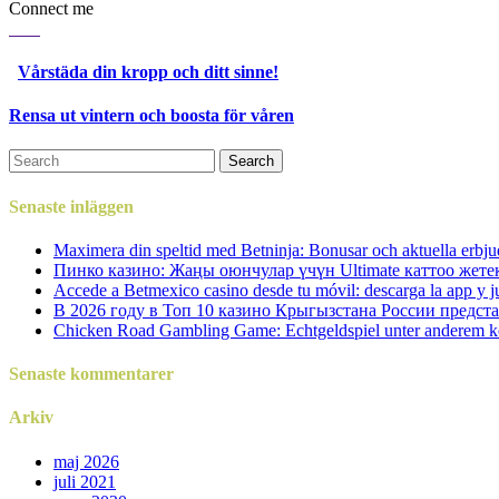
Connect me
Vårstäda din kropp och ditt sinne!
Rensa ut vintern och boosta för våren
Senaste inläggen
Maximera din speltid med Betninja: Bonusar och aktuella erbju
Пинко казино: Жаңы оюнчулар үчүн Ultimate каттоо жет
Accede a Betmexico casino desde tu móvil: descarga la app y j
В 2026 году в Топ 10 казино Крыгызстана России предст
Chicken Road Gambling Game: Echtgeldspiel unter anderem k
Senaste kommentarer
Arkiv
maj 2026
juli 2021