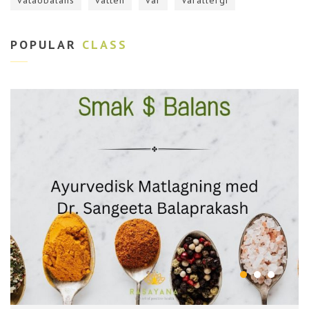
vataobalans
vatten
vår
Vårallergi
POPULAR
CLASS