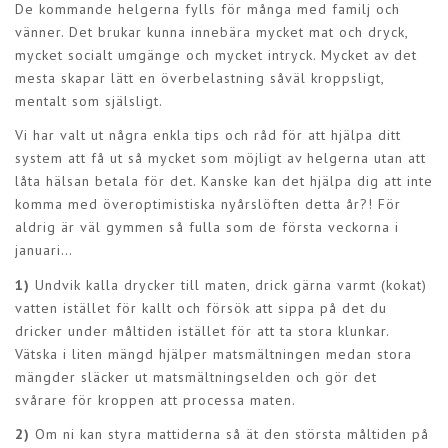
De kommande helgerna fylls för många med familj och
vänner. Det brukar kunna innebära mycket mat och dryck,
mycket socialt umgänge och mycket intryck. Mycket av det
mesta skapar lätt en överbelastning såväl kroppsligt,
mentalt som själsligt.
Vi har valt ut några enkla tips och råd för att hjälpa ditt
system att få ut så mycket som möjligt av helgerna utan att
låta hälsan betala för det. Kanske kan det hjälpa dig att inte
komma med överoptimistiska nyårslöften detta år?! För
aldrig är väl gymmen så fulla som de första veckorna i
januari…
1)
Undvik kalla drycker till maten, drick gärna varmt (kokat)
vatten istället för kallt och försök att sippa på det du
dricker under måltiden istället för att ta stora klunkar.
Vätska i liten mängd hjälper matsmältningen medan stora
mängder släcker ut matsmältningselden och gör det
svårare för kroppen att processa maten.
2)
Om ni kan styra mattiderna så ät den största måltiden på