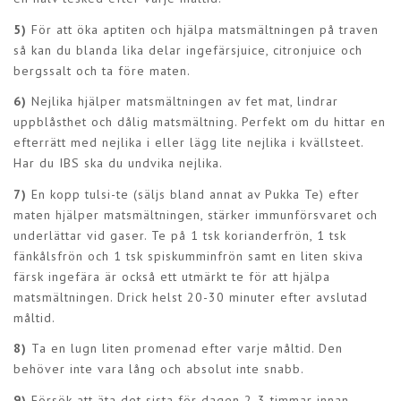
5)
För att öka aptiten och hjälpa matsmältningen på traven
så kan du blanda lika delar ingefärsjuice, citronjuice och
bergssalt och ta före maten.
6)
Nejlika hjälper matsmältningen av fet mat, lindrar
uppblåsthet och dålig matsmältning. Perfekt om du hittar en
efterrätt med nejlika i eller lägg lite nejlika i kvällsteet.
Har du IBS ska du undvika nejlika.
7)
En kopp tulsi-te (säljs bland annat av Pukka Te) efter
maten hjälper matsmältningen, stärker immunförsvaret och
underlättar vid gaser. Te på 1 tsk korianderfrön, 1 tsk
fänkålsfrön och 1 tsk spiskumminfrön samt en liten skiva
färsk ingefära är också ett utmärkt te för att hjälpa
matsmältningen. Drick helst 20-30 minuter efter avslutad
måltid.
8)
Ta en lugn liten promenad efter varje måltid. Den
behöver inte vara lång och absolut inte snabb.
9)
Försök att äta det sista för dagen 2-3 timmar innan