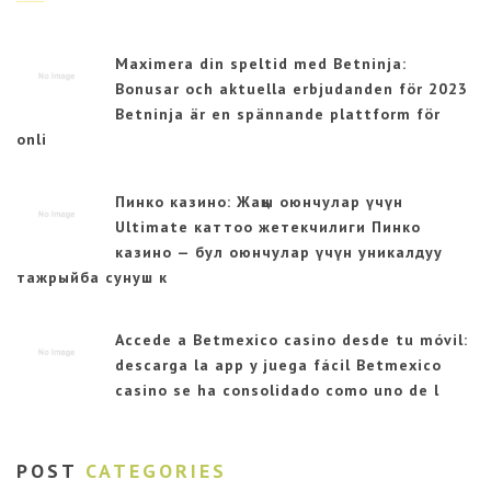
Maximera din speltid med Betninja:
Bonusar och aktuella erbjudanden för 2023
Betninja är en spännande plattform för
onli
Пинко казино: Жаңы оюнчулар үчүн
Ultimate каттоо жетекчилиги Пинко
казино — бул оюнчулар үчүн уникалдуу
тажрыйба сунуш к
Accede a Betmexico casino desde tu móvil:
descarga la app y juega fácil Betmexico
casino se ha consolidado como uno de l
POST
CATEGORIES