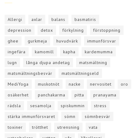
Allergi
axlar
balans
basmatiris
depression
detox
förkylning
förstoppning
ghee
gurkmeja
huvudvärk
immunförsvar
ingefära
kamomill
kapha
kardemumma
lugn
långa djupa andetag
matsmältning
matsmältningsbesvär
matsmältningseld
MediYoga
muskotnöt
nacke
nervositet
oro
osäkerhet
panchakarma
pitta
pranayama
rädsla
sesamolja
spiskummin
stress
stärka immunförsvaret
sömn
sömnbesvär
toxiner
trötthet
utrensning
vata