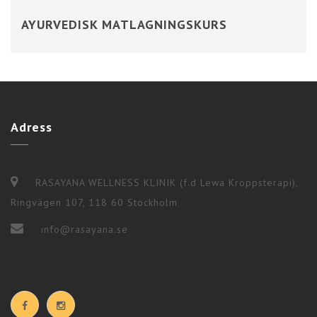
AYURVEDISK MATLAGNINGSKURS
Adress
RASAYANA WELLNESS KLINIK (f.d Lewa Kroppsterapi),
Ringvägen 107, 118 60 Stockholm
info@rasayana.se
HITTA HORMONAL BALANS OCH