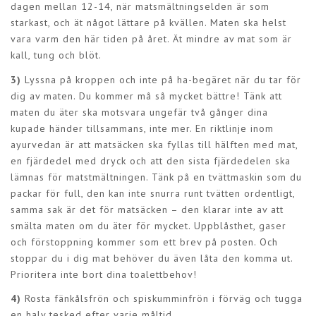
dagen mellan 12-14, när matsmältningselden är som
starkast, och ät något lättare på kvällen. Maten ska helst
vara varm den här tiden på året. Ät mindre av mat som är
kall, tung och blöt.
3)
Lyssna på kroppen och inte på ha-begäret när du tar för
dig av maten. Du kommer må så mycket bättre! Tänk att
maten du äter ska motsvara ungefär två gånger dina
kupade händer tillsammans, inte mer. En riktlinje inom
ayurvedan är att matsäcken ska fyllas till hälften med mat,
en fjärdedel med dryck och att den sista fjärdedelen ska
lämnas för matstmältningen. Tänk på en tvättmaskin som du
packar för full, den kan inte snurra runt tvätten ordentligt,
samma sak är det för matsäcken – den klarar inte av att
smälta maten om du äter för mycket. Uppblåsthet, gaser
och förstoppning kommer som ett brev på posten. Och
stoppar du i dig mat behöver du även låta den komma ut.
Prioritera inte bort dina toalettbehov!
4)
Rosta fänkålsfrön och spiskumminfrön i förväg och tugga
en halv tesked efter varje måltid.