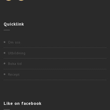
VÄLBEFINNANDE MED DR. SANGEETA
BALAPRAKASH
Quicklink
Om oss
Utbildning
Boka tid
Recept
LÄR DIG GRUNDERNA I AYURVEDA MED DR.
Like
on facebook
SANGEETA BALAPRAKASH