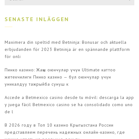
SENASTE INLÄGGEN
Maximera din speltid med Betninja: Bonusar och aktuella
erbjudanden för 2023 Betninja är en spännande plattform
för onli
Пинко казино: Жаңы оюнчулар үчүн Ultimate каттоо
жетекчилиги Пинко казино — бул оюнчулар үчүн
уникалдуу тажрыйба сунуш к
Accede a Betmexico casino desde tu móvil: descarga la app
y juega fácil Betmexico casino se ha consolidado como uno
de l
В 2026 году в Топ 10 казино Крыгызстана России
представляем перечень надежных онлайн-казино, где