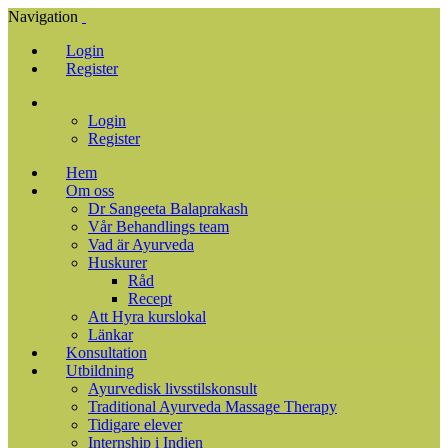
Navigation
Login
Register
Login
Register
Hem
Om oss
Dr Sangeeta Balaprakash
Vår Behandlings team
Vad är Ayurveda
Huskurer
Råd
Recept
Att Hyra kurslokal
Länkar
Konsultation
Utbildning
Ayurvedisk livsstilskonsult
Traditional Ayurveda Massage Therapy
Tidigare elever
Internship i Indien