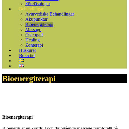
Föreläsningar
Behandlingar
Ayurvediska Behandlingar
Akupunktur
Bioenergiterapi
Massage
Osteopati
Healing
Zonterapi
Huskurer
Boka tid
Bioenergiterapi
Bioenergiterapi
Bioenergi är en kraftfull och djupgående massage framförallt på