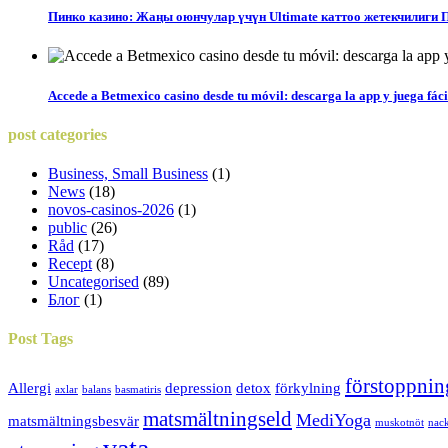
Пинко казино: Жаңы оюнчулар үчүн Ultimate каттоо жетекчилиги 
Accede a Betmexico casino desde tu móvil: descarga la app y juega fác
post
categories
Business, Small Business
(1)
News
(18)
novos-casinos-2026
(1)
public
(26)
Råd
(17)
Recept
(8)
Uncategorised
(89)
Блог
(1)
Post
Tags
förstoppnin
Allergi
depression
detox
förkylning
axlar
balans
basmatiris
matsmältningseld
MediYoga
matsmältningsbesvär
muskotnöt
nac