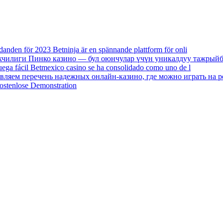
danden för 2023 Betninja är en spännande plattform för onli
екчилиги Пинко казино — бул оюнчулар үчүн уникалдуу тажрыйб
uega fácil Betmexico casino se ha consolidado como uno de l
авляем перечень надежных онлайн-казино, где можно играть на р
ostenlose Demonstration