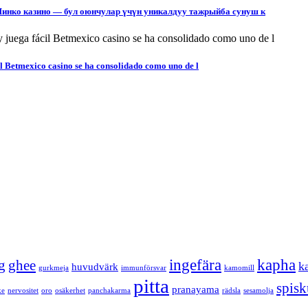
Пинко казино — бул оюнчулар үчүн уникалдуу тажрыйба сунуш к
il Betmexico casino se ha consolidado como uno de l
ingefära
kapha
g
ghee
k
huvudvärk
gurkmeja
immunförsvar
kamomill
pitta
spis
pranayama
ke
nervositet
oro
osäkerhet
panchakarma
rädsla
sesamolja