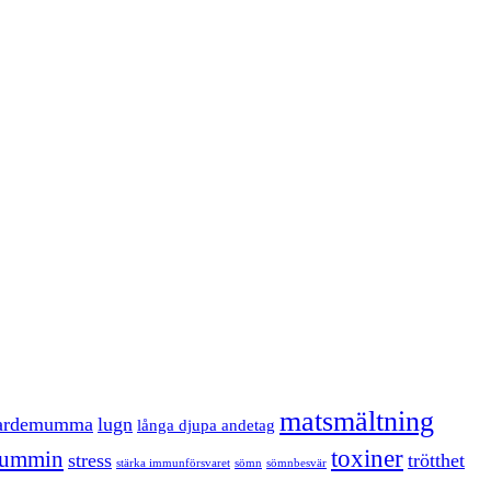
matsmältning
ardemumma
lugn
långa djupa andetag
toxiner
kummin
stress
trötthet
stärka immunförsvaret
sömn
sömnbesvär