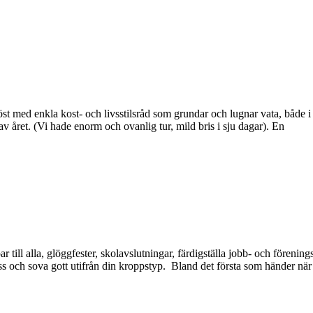
höst med enkla kost- och livsstilsråd som grundar och lugnar vata, både
v året. (Vi hade enorm och ovanlig tur, mild bris i sju dagar). En
par till alla, glöggfester, skolavslutningar, färdigställa jobb- och före
ess och sova gott utifrån din kroppstyp. Bland det första som händer när