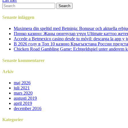
Läs mer
Senaste inläggen
Maximera din speltid med Betninja: Bonusar och aktuella erbju
Пинко казино: Жаңы оюнчулар үчүн Ultimate каттоо жет
Accede a Betmexico casino desde tu móvil: descarga la app y j
В 2026 году в Топ 10 казино Крыгызстана России предст
Chicken Road Gambling Game: Echtgeldspiel unter anderem k
Senaste kommentarer
Arkiv
maj 2026
juli 2021
mars 2020
augusti 2019
april 2019
december 2016
Kategorier