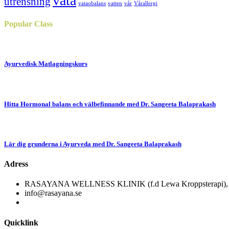
vata
utrensning
vataobalans
vatten
vår
Vårallergi
Popular
Class
Ayurvedisk Matlagningskurs
Hitta Hormonal balans och välbefinnande med Dr. Sangeeta Balaprakash
Lär dig grunderna i Ayurveda med Dr. Sangeeta Balaprakash
Adress
RASAYANA WELLNESS KLINIK (f.d Lewa Kroppsterapi), Ri
info@rasayana.se
Quicklink