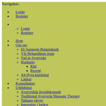
Navigation
Login
Register
Login
Register
Hem
Om oss
Dr Sangeeta Balaprakash
Vår Behandlings team
Vad är Ayurveda
Huskurer
Råd
Recept
Att Hyra kurslokal
Länkar
Konsultation
Utbildning
Ayurvedisk livsstilskonsult
Traditional Ayurveda Massage Therapy
Tidigare elever
Internship i Indien