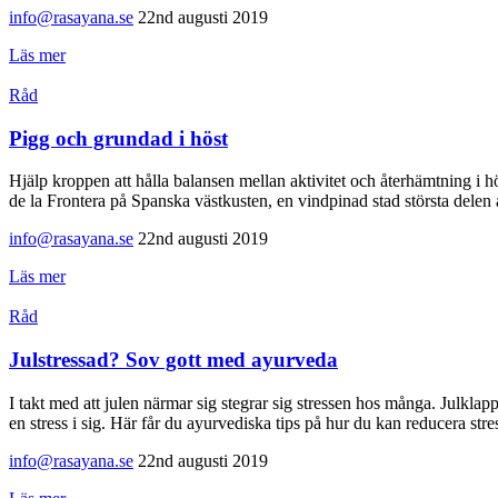
info@rasayana.se
22nd augusti 2019
Läs mer
Råd
Pigg och grundad i höst
Hjälp kroppen att hålla balansen mellan aktivitet och återhämtning i 
de la Frontera på Spanska västkusten, en vindpinad stad största delen a
info@rasayana.se
22nd augusti 2019
Läs mer
Råd
Julstressad? Sov gott med ayurveda
I takt med att julen närmar sig stegrar sig stressen hos många. Julklap
en stress i sig. Här får du ayurvediska tips på hur du kan reducera str
info@rasayana.se
22nd augusti 2019