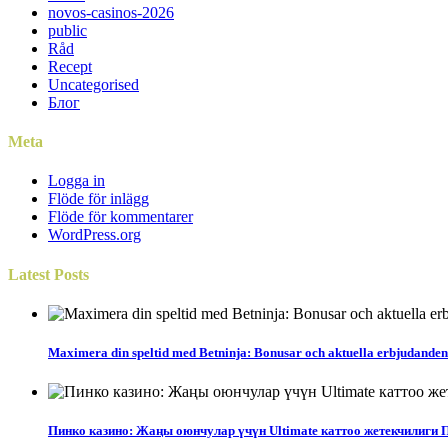
novos-casinos-2026
public
Råd
Recept
Uncategorised
Блог
Meta
Logga in
Flöde för inlägg
Flöde för kommentarer
WordPress.org
Latest
Posts
Maximera din speltid med Betninja: Bonusar och aktuella erbjudanden 
Пинко казино: Жаңы оюнчулар үчүн Ultimate каттоо жетекчилиги 