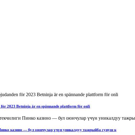
för 2023 Betninja är en spännande plattform för onli
Пинко казино — бул оюнчулар үчүн уникалдуу тажрыйба сунуш к