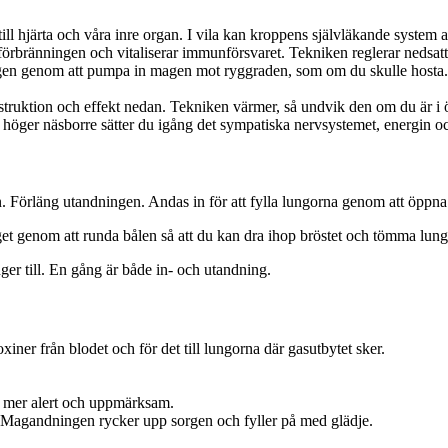
l hjärta och våra inre organ. I vila kan kroppens självläkande system arb
 förbränningen och vitaliserar immunförsvaret. Tekniken reglerar nedsatt
gen genom att pumpa in magen mot ryggraden, som om du skulle hosta. 
nstruktion och effekt nedan. Tekniken värmer, så undvik den om du är i 
öger näsborre sätter du igång det sympatiska nervsystemet, energin oc
Förläng utandningen. Andas in för att fylla lungorna genom att öppna 
get genom att runda bålen så att du kan dra ihop bröstet och tömma lungo
er till. En gång är både in- och utandning.
iner från blodet och för det till lungorna där gasutbytet sker.
r mer alert och uppmärksam.
g. Magandningen rycker upp sorgen och fyller på med glädje.