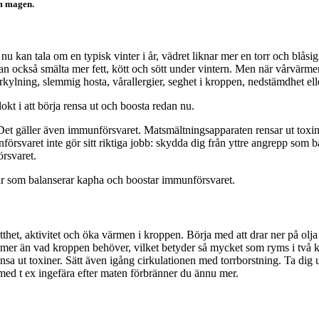
m magen.
 kan tala om en typisk vinter i år, vädret liknar mer en torr och blåsi
 kan också smälta mer fett, kött och sött under vintern. Men när vårvärm
örkylning, slemmig hosta, vårallergier, seghet i kroppen, nedstämdhet el
okt i att börja rensa ut och boosta redan nu.
t gäller även immunförsvaret. Matsmältningsapparaten rensar ut toxiner,
rsvaret inte gör sitt riktiga jobb: skydda dig från yttre angrepp som b
örsvaret.
gar som balanserar kapha och boostar immunförsvaret.
lätthet, aktivitet och öka värmen i kroppen. Börja med att drar ner på ol
 mer än vad kroppen behöver, vilket betyder så mycket som ryms i två 
nsa ut toxiner. Sätt även igång cirkulationen med torrborstning. Ta dig 
r med t ex ingefära efter maten förbränner du ännu mer.