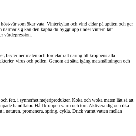
g höst-vår som ökar vata. Vinterkylan och vind eldar på aptiten och ger
en närmar sig kan den kapha du byggt upp under vintern lätt
ler vårdepression.
 bryter ner maten och fördelar rätt näring till kroppens alla
akterier, virus och pollen. Genom att sätta igång matsmältningen och
ja och fett, i synnerhet mejeriprodukter. Koka och woka maten lätt så att
kupade handflator. Håll kroppen varm och torr. Aktivera dig och öka
ut i naturen, promenera, spring, cykla. Drick varmt vatten mellan