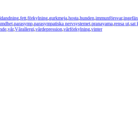
ldandning
,
fett
,
förkylning
,
gurkmeja
,
hosta
,
hunden
,
immunförsvar
,
ingefär
ämdhet
,
parasymp
,
parasympatiska nervsystemet
,
pranayama
,
rensa ut
,
sat
nde
,
vår
,
Vårallergi
,
vårdepression
,
vårförkylning
,
vinter