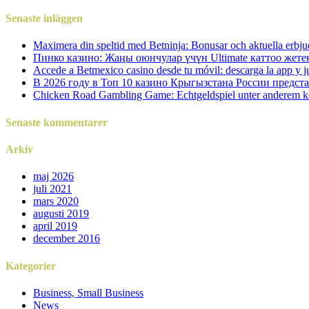
Senaste inläggen
Maximera din speltid med Betninja: Bonusar och aktuella erbju
Пинко казино: Жаңы оюнчулар үчүн Ultimate каттоо жет
Accede a Betmexico casino desde tu móvil: descarga la app y j
В 2026 году в Топ 10 казино Крыгызстана России предст
Chicken Road Gambling Game: Echtgeldspiel unter anderem k
Senaste kommentarer
Arkiv
maj 2026
juli 2021
mars 2020
augusti 2019
april 2019
december 2016
Kategorier
Business, Small Business
News