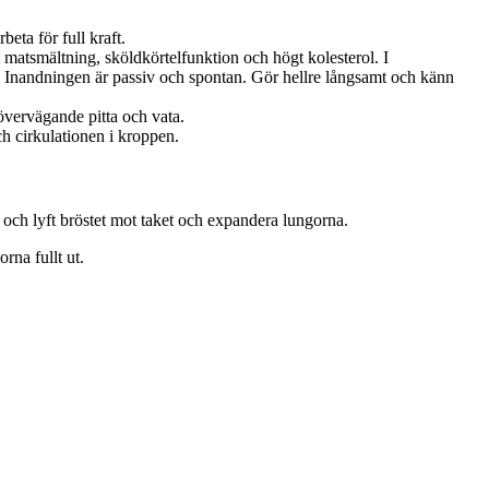
eta för full kraft.
 matsmältning, sköldkörtelfunktion och högt kolesterol. I
Inandningen är passiv och spontan. Gör hellre långsamt och känn
övervägande pitta och vata.
h cirkulationen i kroppen.
och lyft bröstet mot taket och expandera lungorna.
rna fullt ut.