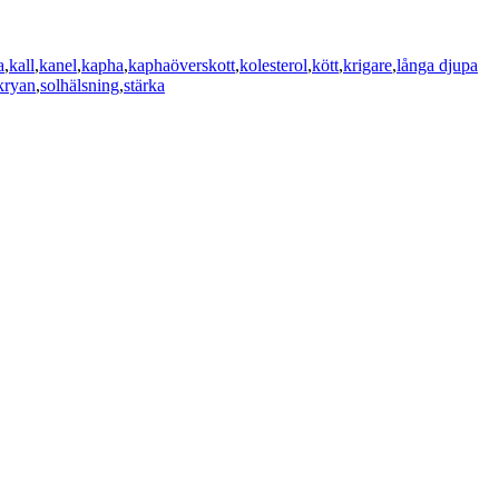
a
,
kall
,
kanel
,
kapha
,
kaphaöverskott
,
kolesterol
,
kött
,
krigare
,
långa djupa
 kryan
,
solhälsning
,
stärka