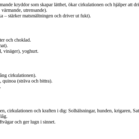
rmande kryddor som skapar lätthet, ökar cirkulationen och hjälper att dri
, värmande, utrensande).
a – stärker matsmältningen och driver ut fukt).
kter och choklad.
mat).
, vinäger), yoghurt.
ång cirkulationen).
 quinoa (sträva och bittra).
.
en, cirkulationen och kraften i dig: Solhälsningar, hunden, krigaren, S
låg.
ftvägar och ger lugn i sinnet.