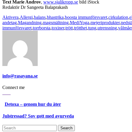
Text Marie Androv
,
www.sjalikropp.se
bild iStock
Redaktör Dr Sangeeta Balaprakash
Aktivera
,
Allergi
,
balans
,
bhastrika
,
boosta immunförsvaret
,
cirkulation
,
e
andetag
,
Magandning
,
magsmältning
,
MediYoga
,
mejeriprodukter
,
nedst
immunförsvaret
,
torrborsta
,
toxiner
,
trött
,
trötthet
,
tung
,
utrensning
,
vålmåe
info@rasayana.se
Connect me
Detoxa – genom hur du äter
Julstressad? Sov gott med ayurveda