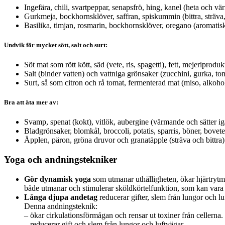
Ingefära, chili, svartpeppar, senapsfrö, hing, kanel (heta och vä
Gurkmeja, bockhornsklöver, saffran, spiskummin (bittra, sträva
Basilika, timjan, rosmarin, bockhornsklöver, oregano (aromatisk
Undvik för mycket sött, salt och surt:
Söt mat som rött kött, säd (vete, ris, spagetti), fett, mejeriprodu
Salt (binder vatten) och vattniga grönsaker (zucchini, gurka, to
Surt, så som citron och rå tomat, fermenterad mat (miso, alkohol
Bra att äta mer av:
Svamp, spenat (kokt), vitlök, aubergine (värmande och sätter ig
Bladgrönsaker, blomkål, broccoli, potatis, sparris, böner, bovete,
Äpplen, päron, gröna druvor och granatäpple (sträva och bittra)
Yoga och andningstekniker
Gör dynamisk yoga
som utmanar uthålligheten, ökar hjärtrytm
både utmanar och stimulerar sköldkörtelfunktion, som kan vara 
Långa djupa andetag
reducerar gifter, slem från lungor och lu
Denna andningsteknik:
– ökar cirkulationsförmågan och rensar ut toxiner från cellerna.
– reducerar gift och slem från lungor och luftvägar.