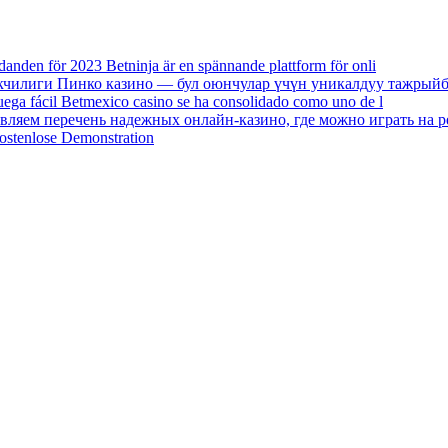
danden för 2023 Betninja är en spännande plattform för onli
екчилиги Пинко казино — бул оюнчулар үчүн уникалдуу тажрыйб
uega fácil Betmexico casino se ha consolidado como uno de l
авляем перечень надежных онлайн-казино, где можно играть на р
ostenlose Demonstration