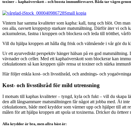
toxiner – kaphaöverskott – och boosta immunförsvaret. Båda tar vägen geno
Vintern har samma kvaliteter som kapha: kall, tung och blöt. Om man nu
oss alla, oavsett kroppstyp starkare matsmältning. Därför äter vi och
ackumuleras, fastna i kroppen och blockera och leda till trötthet, vårf
Vill du hjälpa kroppen att hålla dig frisk och välmående i vår gör du kl
Ur ett ayurvediskt perspektiv hänger hälsan på en god matsmältning. De
vävnader och celler. Med ett kaphaöverskott som blockerar kan immunfö
cirkulationen så kan kroppen själv rensa ut toxiner och stärka immunf
Här följer enkla kost- och livsstilsråd, och andnings- och yogaövnin
Kost- och livsstilsråd för mild utrensning
I motsats till kaphas kvaliteter – tyngd, kyla och fukt – vill du skapa 
den allt långsammare matsmältningen får något att jobba med. Ät inte
cirkulationen, både med kryddor som värmer upp och hjälper till att re
målen för att hjälpa kroppen att spola ut toxinerna. Dricker du örttee
Alla kryddor är bra, men allra bäst är: