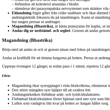
– förhindrar att kolesterol ansamlas i blodet.
– stimulerar det parasympatiska nervsystemet som skänker vila til
Eldandning
frigör gifter från celler snabbare och ökar därmed
andningsteknik fokusera du på utandningen. Kasta ut utandnin
hur magen pressar ut andetaget.
Magandning (Bhastrika)
, är bästa pranayama för kapha, se i
Andas dig ur nedstämd- och seghet
. Genom att andas genom h
Magandning (Bhastrika)
Börja med att andas in och ut genom näsan med fokus på utandningen. 
Andas ut kraftfullt för att tömma lungorna på botten. Pressa ut andeta
Upprepa övningen 12 gånger, ta sedan paus i 1 minut, repetera 12 gång
Effekt
Magandning ökar syreupptaget i röda blodcellerna, eliminerar tox
Den större mängden syre hjälper till att oxidera fett.
Andningstekniken förbättrar artär- och lymfcirkulationen.
Förbättrad blodcirkulation förser hjärnan med mer syre som bli
Luften som vanligtvis blir kvar på botten av lungan håller sor