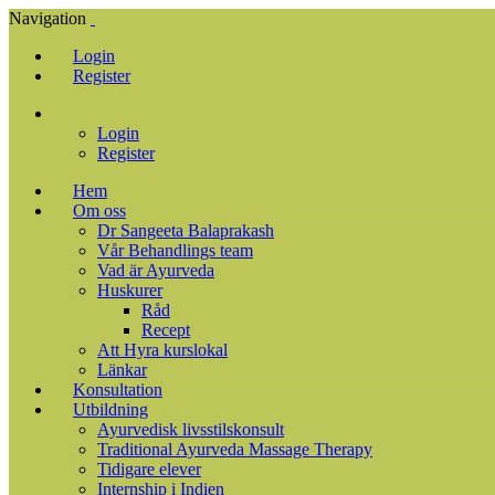
Navigation
Login
Register
Login
Register
Hem
Om oss
Dr Sangeeta Balaprakash
Vår Behandlings team
Vad är Ayurveda
Huskurer
Råd
Recept
Att Hyra kurslokal
Länkar
Konsultation
Utbildning
Ayurvedisk livsstilskonsult
Traditional Ayurveda Massage Therapy
Tidigare elever
Internship i Indien