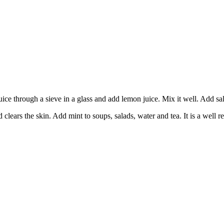
uice through a sieve in a glass and add lemon juice. Mix it well. Add sa
d clears the skin. Add mint to soups, salads, water and tea. It is a well 