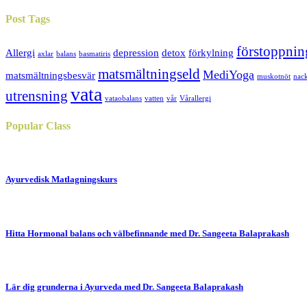
Post
Tags
förstoppnin
Allergi
depression
detox
förkylning
axlar
balans
basmatiris
matsmältningseld
MediYoga
matsmältningsbesvär
muskotnöt
nac
vata
utrensning
vataobalans
vatten
vår
Vårallergi
Popular
Class
Ayurvedisk Matlagningskurs
Hitta Hormonal balans och välbefinnande med Dr. Sangeeta Balaprakash
Lär dig grunderna i Ayurveda med Dr. Sangeeta Balaprakash