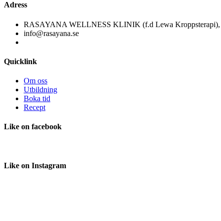
Adress
RASAYANA WELLNESS KLINIK (f.d Lewa Kroppsterapi), Ri
info@rasayana.se
Quicklink
Om oss
Utbildning
Boka tid
Recept
Like
on facebook
Like
on Instagram