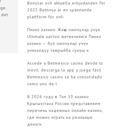
r
Bonusar och aktuella erbjudanden för
ige.
2023 Betninja är en spännande
 det
plattform för onli
Пинко казино: Жаңы оюнчулар үчүн
Ultimate каттоо жетекчилиги Пинко
казино — бул оюнчулар үчүн
уникалдуу тажрыйба сунуш к
Accede a Betmexico casino desde tu
móvil: descarga la app y juega fácil
Betmexico casino se ha consolidado
como uno de l
В 2026 году в Топ 10 казино
Крыгызстана России представляем
перечень надежных онлайн-казино,
где можно играть на реальные
деньги.