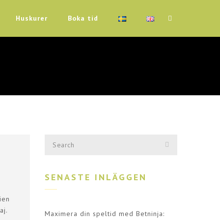
Huskurer
Boka tid
SENASTE INLÄGGEN
ien
aj.
Maximera din speltid med Betninja: