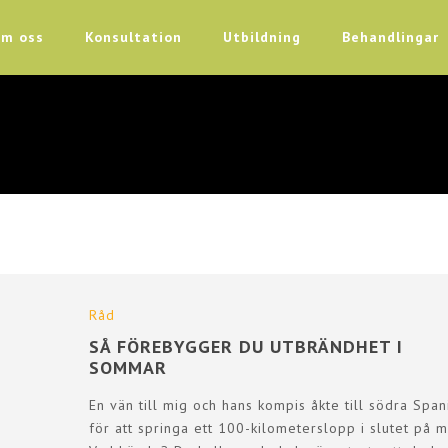
m oss
Konsultation
Utbildning
Behandlingar
Råd
SÅ FÖREBYGGER DU UTBRÄNDHET I
SOMMAR
En vän till mig och hans kompis åkte till södra Span
för att springa ett 100-kilometerslopp i slutet på m