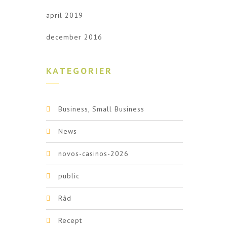
april 2019
december 2016
KATEGORIER
Business, Small Business
News
novos-casinos-2026
public
Råd
Recept