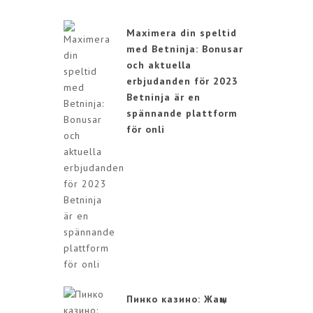
Maximera din speltid
med Betninja: Bonusar
och aktuella
erbjudanden för 2023
Betninja är en
spännande plattform
för onli
Пинко казино: Жаңы