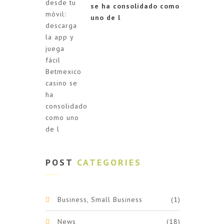
se ha consolidado como
uno de l
POST
CATEGORIES
Business, Small Business
(1)
News
(18)