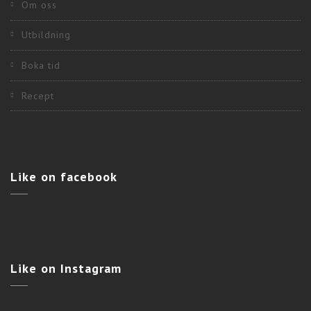
Om oss
Utbildning
Boka tid
Recept
Like
on facebook
Like
on Instagram