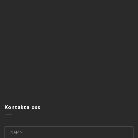
Kontakta
oss