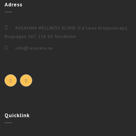
Adress
RASAYANA WELLNESS KLINIK (f.d Lewa Kroppsterapi),
Ringvägen 107, 118 60 Stockholm
info@rasayana.se
Quicklink