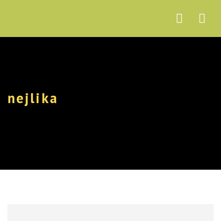
Nav
nejlika