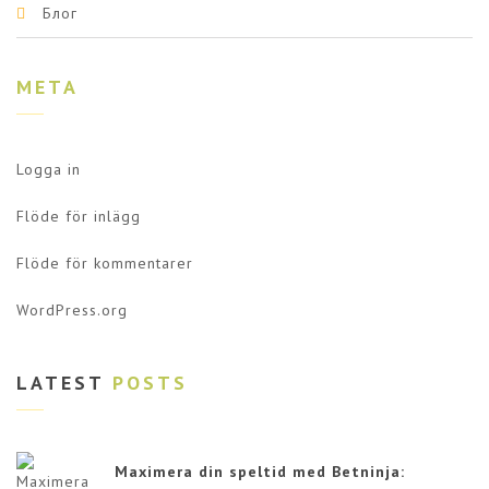
Блог
META
Logga in
Flöde för inlägg
Flöde för kommentarer
WordPress.org
LATEST
POSTS
Maximera din speltid med Betninja: