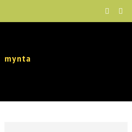
Nav
mynta