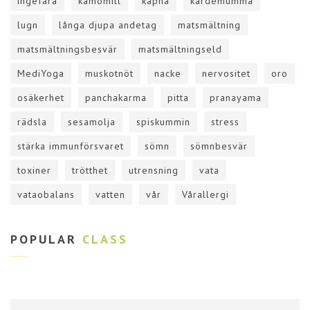
ingefära
kamomill
kapha
kardemumma
lugn
långa djupa andetag
matsmältning
matsmältningsbesvär
matsmältningseld
MediYoga
muskotnöt
nacke
nervositet
oro
osäkerhet
panchakarma
pitta
pranayama
rädsla
sesamolja
spiskummin
stress
stärka immunförsvaret
sömn
sömnbesvär
toxiner
trötthet
utrensning
vata
vataobalans
vatten
vår
Vårallergi
POPULAR
CLASS