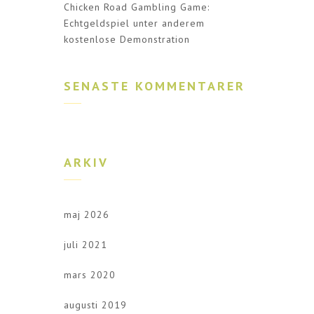
Chicken Road Gambling Game:
Echtgeldspiel unter anderem
kostenlose Demonstration
SENASTE KOMMENTARER
ARKIV
maj 2026
juli 2021
mars 2020
augusti 2019