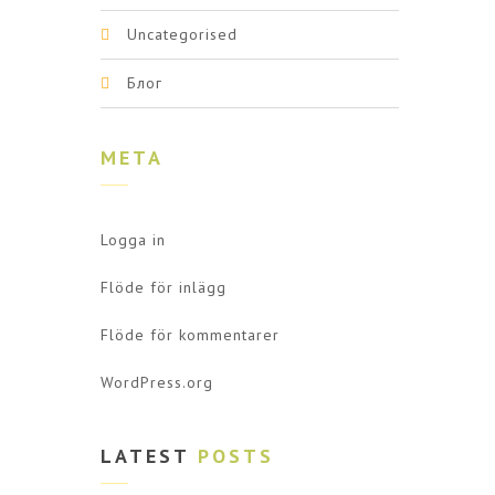
Uncategorised
Блог
META
Logga in
Flöde för inlägg
Flöde för kommentarer
WordPress.org
LATEST
POSTS