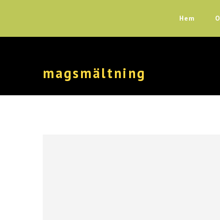
Hem
O
magsmältning