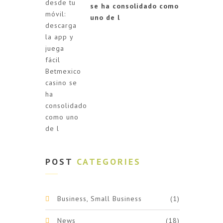
se ha consolidado como
uno de l
POST
CATEGORIES
Business, Small Business
(1)
News
(18)