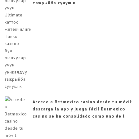
тажрыйба сунуш к
Accede a Betmexico casino desde tu móvil:
descarga la app y juega fácil Betmexico
casino se ha consolidado como uno de l