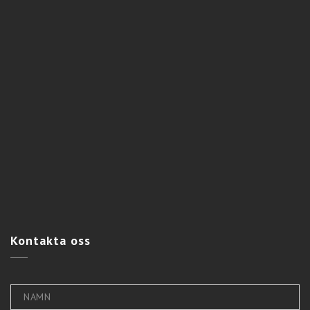
Kontakta
oss