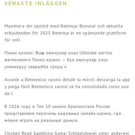
SENASTE INLÄGGEN
Maximera din speltid med Betninja: Bonusar och aktuella
erbjudanden för 2023 Betninja är en spännande plattform
för onli
Пинко казино: Жаңы оюнчулар үчүн Ultimate каттоо
жетекчилиги Пинко казино — бул оюнчулар үчүн
уникалдуу тажрыйба сунуш к
Accede a Betmexico casino desde tu móvil: descarga la app
y juega fácil Betmexico casino se ha consolidado como uno
de l
В 2026 году в Топ 10 казино Крыгызстана России
представляем перечень надежных онлайн-казино, где
можно играть на реальные деньги.
Chicken Road Gambling Game: Echtgeldspiel unter anderem