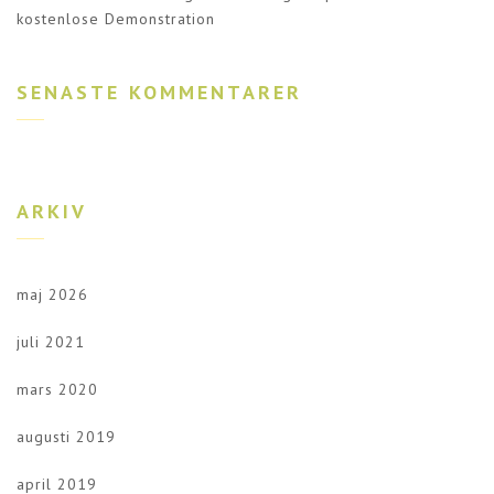
kostenlose Demonstration
SENASTE KOMMENTARER
ARKIV
maj 2026
juli 2021
mars 2020
augusti 2019
april 2019