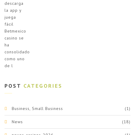
POST
CATEGORIES
Business, Small Business
(1)
News
(18)
novos-casinos-2026
(1)