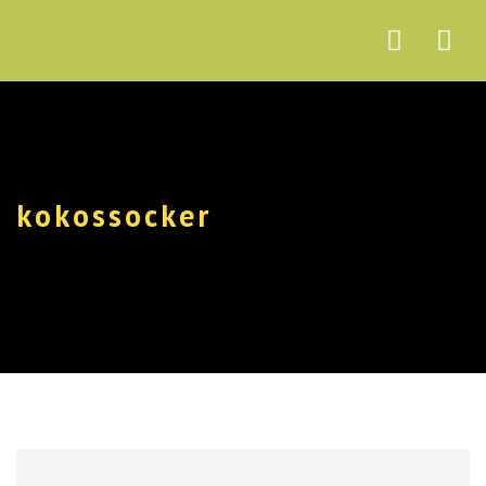
Nav
kokossocker