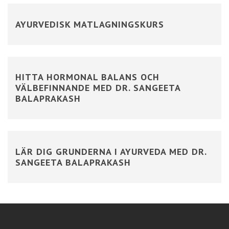
AYURVEDISK MATLAGNINGSKURS
HITTA HORMONAL BALANS OCH
VÄLBEFINNANDE MED DR. SANGEETA
BALAPRAKASH
LÄR DIG GRUNDERNA I AYURVEDA MED DR.
SANGEETA BALAPRAKASH