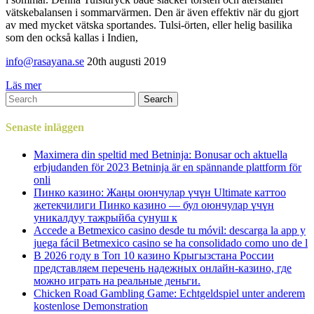
vätskebalansen i sommarvärmen. Den är även effektiv när du gjort
av med mycket vätska sportandes. Tulsi-örten, eller helig basilika
som den också kallas i Indien,
info@rasayana.se
20th augusti 2019
Läs mer
Senaste inläggen
Maximera din speltid med Betninja: Bonusar och aktuella
erbjudanden för 2023 Betninja är en spännande plattform för
onli
Пинко казино: Жаңы оюнчулар үчүн Ultimate каттоо
жетекчилиги Пинко казино — бул оюнчулар үчүн
уникалдуу тажрыйба сунуш к
Accede a Betmexico casino desde tu móvil: descarga la app y
juega fácil Betmexico casino se ha consolidado como uno de l
В 2026 году в Топ 10 казино Крыгызстана России
представляем перечень надежных онлайн-казино, где
можно играть на реальные деньги.
Chicken Road Gambling Game: Echtgeldspiel unter anderem
kostenlose Demonstration