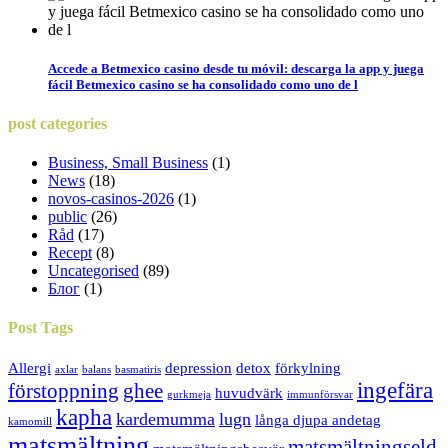
Accede a Betmexico casino desde tu móvil: descarga la app y juega
fácil Betmexico casino se ha consolidado como uno de l
post
categories
Business, Small Business
(1)
News
(18)
novos-casinos-2026
(1)
public
(26)
Råd
(17)
Recept
(8)
Uncategorised
(89)
Блог
(1)
Post
Tags
Allergi
depression
detox
förkylning
axlar
balans
basmatiris
ingefära
förstoppning
ghee
huvudvärk
gurkmeja
immunförsvar
kapha
kardemumma
lugn
långa djupa andetag
kamomill
matsmältning
matsmältningseld