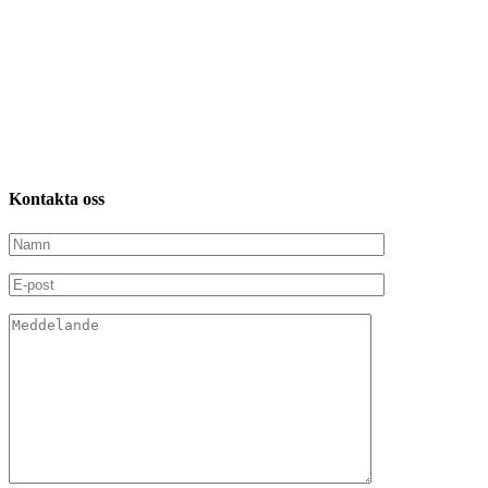
Kontakta
oss