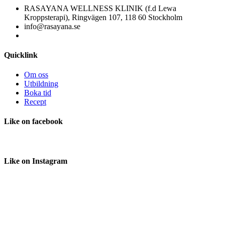
RASAYANA WELLNESS KLINIK (f.d Lewa
Kroppsterapi), Ringvägen 107, 118 60 Stockholm
info@rasayana.se
Quicklink
Om oss
Utbildning
Boka tid
Recept
Like
on facebook
Like
on Instagram