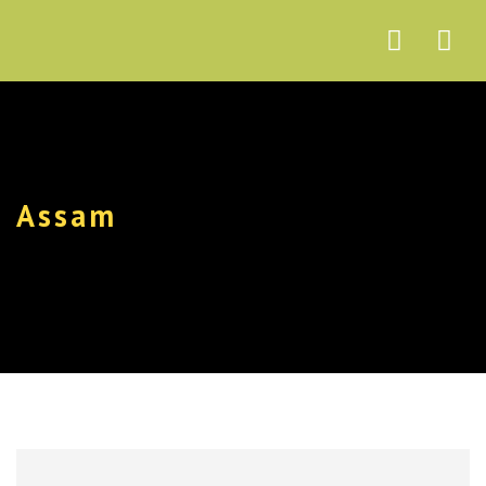
Nav
Assam