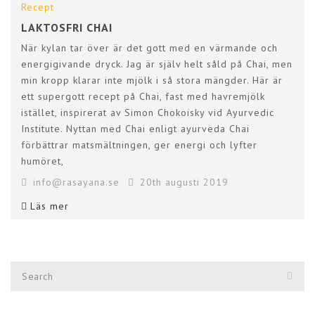
Recept
LAKTOSFRI CHAI
När kylan tar över är det gott med en värmande och
energigivande dryck. Jag är själv helt såld på Chai, men
min kropp klarar inte mjölk i så stora mängder. Här är
ett supergott recept på Chai, fast med havremjölk
istället, inspirerat av Simon Chokoisky vid Ayurvedic
Institute. Nyttan med Chai enligt ayurveda Chai
förbättrar matsmältningen, ger energi och lyfter
humöret,
info@rasayana.se
20th augusti 2019
Läs mer