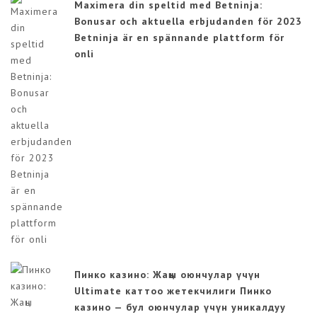
Maximera din speltid med Betninja:
Bonusar och aktuella erbjudanden för 2023
Betninja är en spännande plattform för
onli
Пинко казино: Жаңы оюнчулар үчүн
Ultimate каттоо жетекчилиги Пинко
казино — бул оюнчулар үчүн уникалдуу