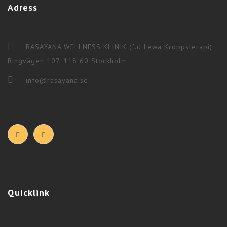
Adress
RASAYANA WELLNESS KLINIK (f.d Lewa Kroppsterapi),
Ringvägen 107, 118 60 Stockholm
info@rasayana.se
Quicklink