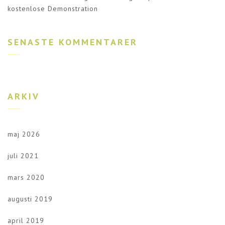
kostenlose Demonstration
SENASTE KOMMENTARER
ARKIV
maj 2026
juli 2021
mars 2020
augusti 2019
april 2019