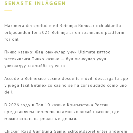
SENASTE INLÄGGEN
Maximera din speltid med Betninja: Bonusar och aktuella
erbjudanden för 2023 Betninja är en spännande plattform
för onli
Пинко казино: Жаңы оюнчулар үчүн Ultimate каттоо
жетекчилиги Пинко казино — бул оюнчулар үчүн
уникалдуу тажрыйба сунуш к
Accede a Betmexico casino desde tu móvil: descarga la app
y juega fácil Betmexico casino se ha consolidado como uno
de l
В 2026 году в Топ 10 казино Крыгызстана России
представляем перечень надежных онлайн-казино, где
можно играть на реальные деньги.
Chicken Road Gambling Game: Echtgeldspiel unter anderem