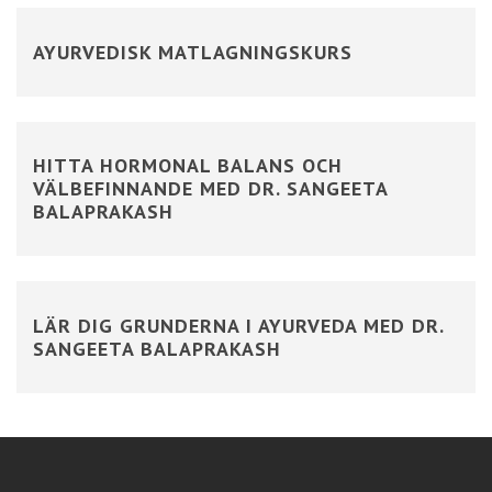
AYURVEDISK MATLAGNINGSKURS
HITTA HORMONAL BALANS OCH
VÄLBEFINNANDE MED DR. SANGEETA
BALAPRAKASH
LÄR DIG GRUNDERNA I AYURVEDA MED DR.
SANGEETA BALAPRAKASH