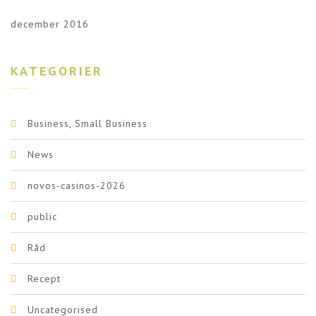
december 2016
KATEGORIER
Business, Small Business
News
novos-casinos-2026
public
Råd
Recept
Uncategorised