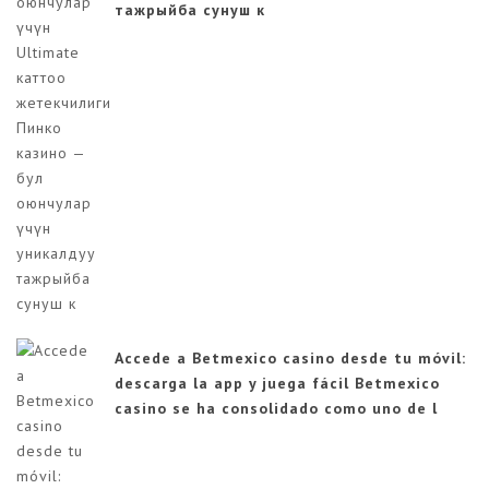
тажрыйба сунуш к
Accede a Betmexico casino desde tu móvil:
descarga la app y juega fácil Betmexico
casino se ha consolidado como uno de l