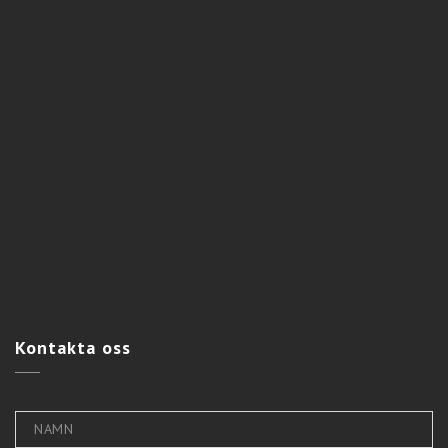
Kontakta
oss