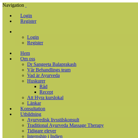
Navigation
Login
Register
Login
Register
Hem
Om oss
Dr Sangeeta Balaprakash
Vår Behandlings team
Vad är Ayurveda
Huskurer
Råd
Recept
Att Hyra kurslokal
Länkar
Konsultation
Utbildning
Ayurvedisk livsstilskonsult
Traditional Ayurveda Massage Therapy
Tidigare elever
Internship i Indien