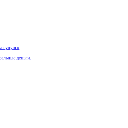
а сунуш к
еальные деньги.