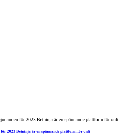
för 2023 Betninja är en spännande plattform för onli