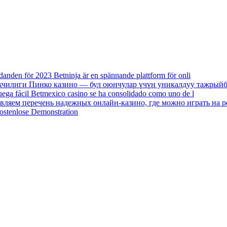
danden för 2023 Betninja är en spännande plattform för onli
екчилиги Пинко казино — бул оюнчулар үчүн уникалдуу тажрыйб
uega fácil Betmexico casino se ha consolidado como uno de l
авляем перечень надежных онлайн-казино, где можно играть на р
ostenlose Demonstration