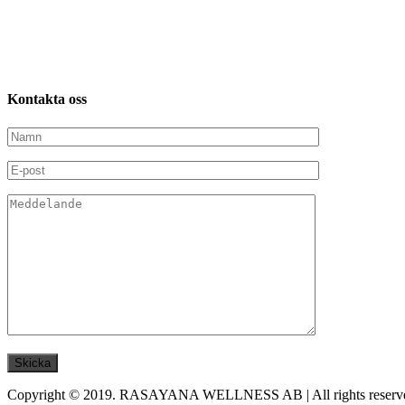
Kontakta
oss
Copyright © 2019. RASAYANA WELLNESS AB | All rights reserv