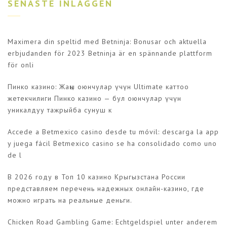
SENASTE INLÄGGEN
Maximera din speltid med Betninja: Bonusar och aktuella
erbjudanden för 2023 Betninja är en spännande plattform
för onli
Пинко казино: Жаңы оюнчулар үчүн Ultimate каттоо
жетекчилиги Пинко казино — бул оюнчулар үчүн
уникалдуу тажрыйба сунуш к
Accede a Betmexico casino desde tu móvil: descarga la app
y juega fácil Betmexico casino se ha consolidado como uno
de l
В 2026 году в Топ 10 казино Крыгызстана России
представляем перечень надежных онлайн-казино, где
можно играть на реальные деньги.
Chicken Road Gambling Game: Echtgeldspiel unter anderem