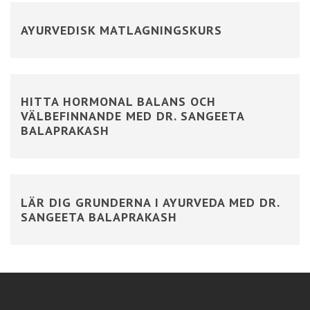
AYURVEDISK MATLAGNINGSKURS
HITTA HORMONAL BALANS OCH
VÄLBEFINNANDE MED DR. SANGEETA
BALAPRAKASH
LÄR DIG GRUNDERNA I AYURVEDA MED DR.
SANGEETA BALAPRAKASH