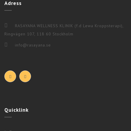
Adress
RASAYANA WELLNESS KLINIK (f.d Lewa Kroppsterapi),
Ringvägen 107, 118 60 Stockholm
info@rasayana.se
Quicklink