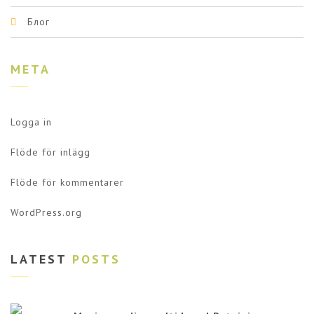
Блог
META
Logga in
Flöde för inlägg
Flöde för kommentarer
WordPress.org
LATEST
POSTS