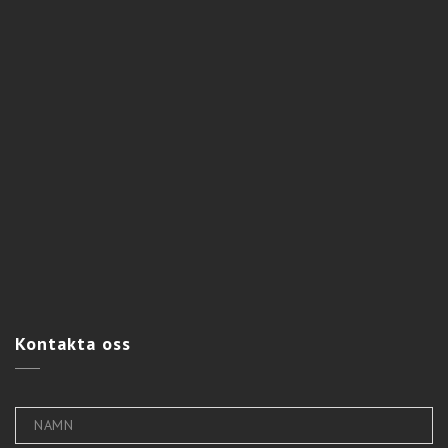
Kontakta
oss