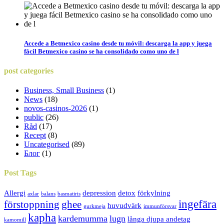
Accede a Betmexico casino desde tu móvil: descarga la app y juega
fácil Betmexico casino se ha consolidado como uno de l
post
categories
Business, Small Business
(1)
News
(18)
novos-casinos-2026
(1)
public
(26)
Råd
(17)
Recept
(8)
Uncategorised
(89)
Блог
(1)
Post
Tags
Allergi
depression
detox
förkylning
axlar
balans
basmatiris
ingefära
förstoppning
ghee
huvudvärk
gurkmeja
immunförsvar
kapha
kardemumma
lugn
långa djupa andetag
kamomill