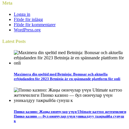
Meta
Logga in
Flöde för inlägg
Flöde för kommentarer
WordPress.org
Latest
Posts
Maximera din speltid med Betninja: Bonusar och aktuella
erbjudanden för 2023 Betninja är en spännande plattform för onli
Пинко казино: Жаңы оюнчулар үчүн Ultimate каттоо жетекчилиги
Пинко казино — бул оюнчулар үчүн уникалдуу тажрыйба сунуш
к