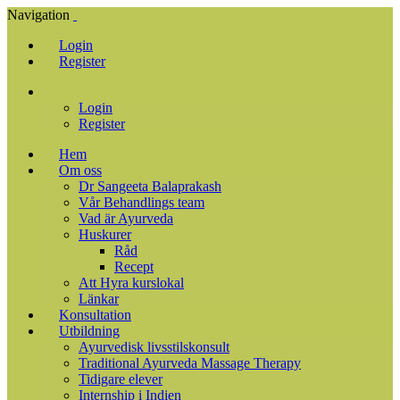
Navigation
Login
Register
Login
Register
Hem
Om oss
Dr Sangeeta Balaprakash
Vår Behandlings team
Vad är Ayurveda
Huskurer
Råd
Recept
Att Hyra kurslokal
Länkar
Konsultation
Utbildning
Ayurvedisk livsstilskonsult
Traditional Ayurveda Massage Therapy
Tidigare elever
Internship i Indien