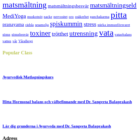
matsmältning
matsmältningseld
matsmältningsbesvär
pitta
MediYoga
muskotnöt
nacke
nervositet
oro
osäkerhet
panchakarma
spiskummin
stress
pranayama
rädsla
sesamolja
stärka immunförsvaret
vata
toxiner
utrensning
trötthet
sömn
sömnbesvär
vataobalans
vatten
vår
Vårallergi
Popular
Class
Ayurvedisk Matlagningskurs
Hitta Hormonal balans och välbefinnande med Dr. Sangeeta Balaprakash
Lär dig grunderna i Ayurveda med Dr. Sangeeta Balaprakash
Adress