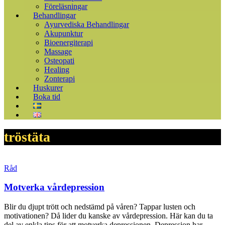
Föreläsningar
Behandlingar
Ayurvediska Behandlingar
Akupunktur
Bioenergiterapi
Massage
Osteopati
Healing
Zonterapi
Huskurer
Boka tid
tröstäta
Råd
Motverka vårdepression
Blir du djupt trött och nedstämd på våren? Tappar lusten och
motivationen? Då lider du kanske av vårdepression. Här kan du ta
del av enkla tips för att motverka depressionen. Depression har