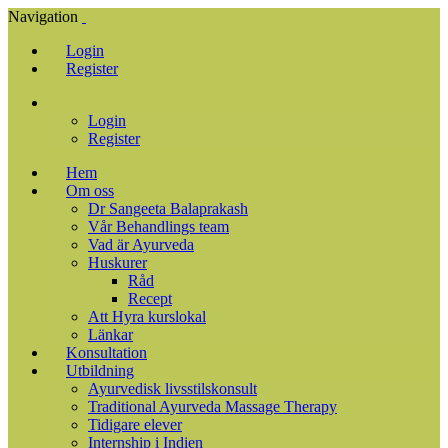
Navigation
Login
Register
Login
Register
Hem
Om oss
Dr Sangeeta Balaprakash
Vår Behandlings team
Vad är Ayurveda
Huskurer
Råd
Recept
Att Hyra kurslokal
Länkar
Konsultation
Utbildning
Ayurvedisk livsstilskonsult
Traditional Ayurveda Massage Therapy
Tidigare elever
Internship i Indien