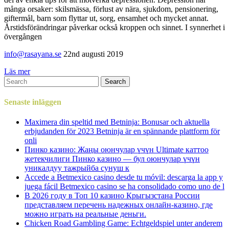
många orsaker: skilsmässa, förlust av nära, sjukdom, pensionering,
giftermål, barn som flyttar ut, sorg, ensamhet och mycket annat.
Årstidsförändringar påverkar också kroppen och sinnet. I synnerhet i
övergången
info@rasayana.se
22nd augusti 2019
Läs mer
Senaste inläggen
Maximera din speltid med Betninja: Bonusar och aktuella
erbjudanden för 2023 Betninja är en spännande plattform för
onli
Пинко казино: Жаңы оюнчулар үчүн Ultimate каттоо
жетекчилиги Пинко казино — бул оюнчулар үчүн
уникалдуу тажрыйба сунуш к
Accede a Betmexico casino desde tu móvil: descarga la app y
juega fácil Betmexico casino se ha consolidado como uno de l
В 2026 году в Топ 10 казино Крыгызстана России
представляем перечень надежных онлайн-казино, где
можно играть на реальные деньги.
Chicken Road Gambling Game: Echtgeldspiel unter anderem