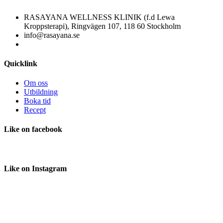
RASAYANA WELLNESS KLINIK (f.d Lewa
Kroppsterapi), Ringvägen 107, 118 60 Stockholm
info@rasayana.se
Quicklink
Om oss
Utbildning
Boka tid
Recept
Like
on facebook
Like
on Instagram