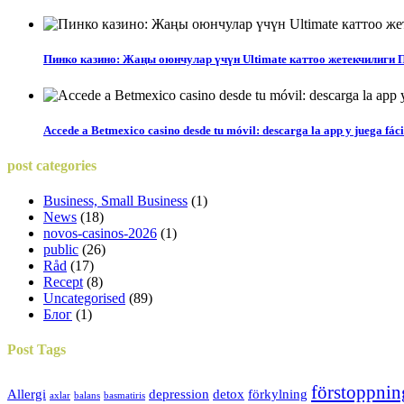
Пинко казино: Жаңы оюнчулар үчүн Ultimate каттоо жетекчилиги 
Accede a Betmexico casino desde tu móvil: descarga la app y juega fác
post
categories
Business, Small Business
(1)
News
(18)
novos-casinos-2026
(1)
public
(26)
Råd
(17)
Recept
(8)
Uncategorised
(89)
Блог
(1)
Post
Tags
förstoppnin
Allergi
depression
detox
förkylning
axlar
balans
basmatiris