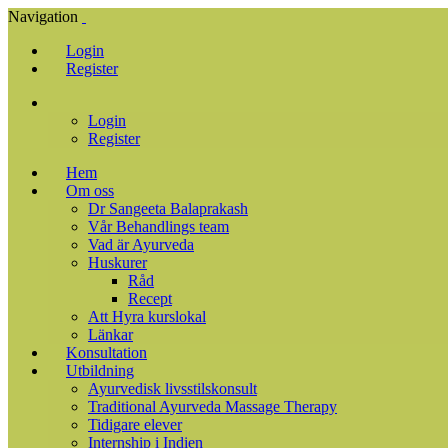
Navigation
Login
Register
Login
Register
Hem
Om oss
Dr Sangeeta Balaprakash
Vår Behandlings team
Vad är Ayurveda
Huskurer
Råd
Recept
Att Hyra kurslokal
Länkar
Konsultation
Utbildning
Ayurvedisk livsstilskonsult
Traditional Ayurveda Massage Therapy
Tidigare elever
Internship i Indien