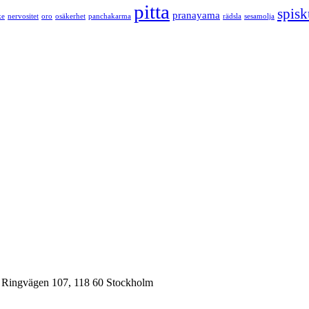
pitta
spis
pranayama
ke
nervositet
oro
osäkerhet
panchakarma
rädsla
sesamolja
ngvägen 107, 118 60 Stockholm