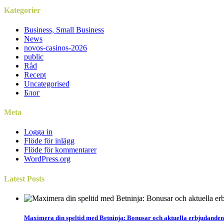
Kategorier
Business, Small Business
News
novos-casinos-2026
public
Råd
Recept
Uncategorised
Блог
Meta
Logga in
Flöde för inlägg
Flöde för kommentarer
WordPress.org
Latest
Posts
Maximera din speltid med Betninja: Bonusar och aktuella erbjudanden 