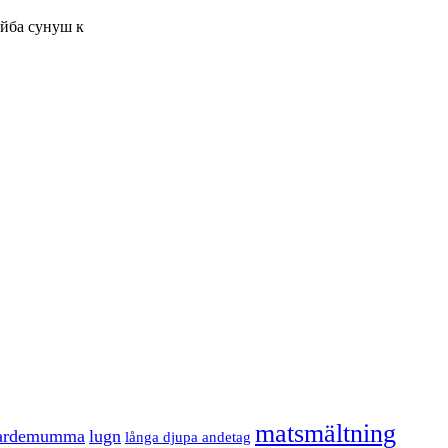
matsmältning
ardemumma
lugn
långa djupa andetag