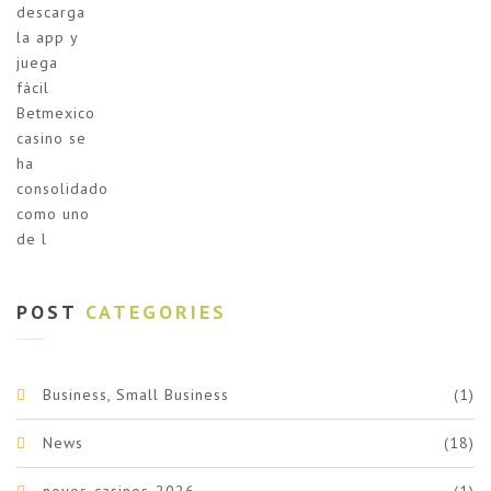
POST
CATEGORIES
Business, Small Business
(1)
News
(18)
novos-casinos-2026
(1)