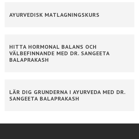
AYURVEDISK MATLAGNINGSKURS
HITTA HORMONAL BALANS OCH
VÄLBEFINNANDE MED DR. SANGEETA
BALAPRAKASH
LÄR DIG GRUNDERNA I AYURVEDA MED DR.
SANGEETA BALAPRAKASH