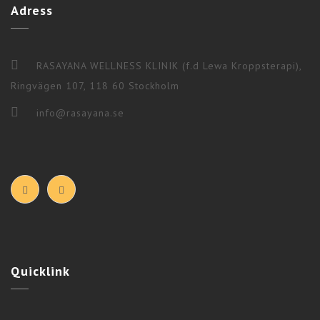
Adress
RASAYANA WELLNESS KLINIK (f.d Lewa Kroppsterapi),
Ringvägen 107, 118 60 Stockholm
info@rasayana.se
Quicklink