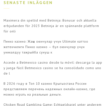
SENASTE INLÄGGEN
Maximera din speltid med Betninja: Bonusar och aktuella
erbjudanden för 2023 Betninja är en spännande plattform
för onli
Пинко казино: Жаңы оюнчулар үчүн Ultimate каттоо
жетекчилиги Пинко казино — бул оюнчулар үчүн
уникалдуу тажрыйба сунуш к
Accede a Betmexico casino desde tu móvil: descarga la app
y juega fácil Betmexico casino se ha consolidado como uno
de l
В 2026 году в Топ 10 казино Крыгызстана России
представляем перечень надежных онлайн-казино, где
можно играть на реальные деньги.
Chicken Road Gambling Game: Echtgeldspiel unter anderem