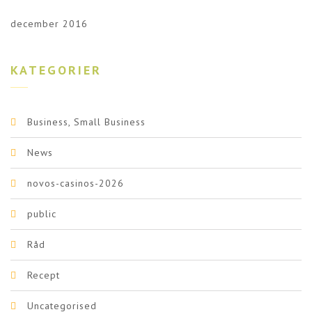
december 2016
KATEGORIER
Business, Small Business
News
novos-casinos-2026
public
Råd
Recept
Uncategorised