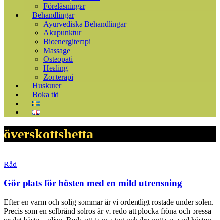
Föreläsningar
Behandlingar
Ayurvediska Behandlingar
Akupunktur
Bioenergiterapi
Massage
Osteopati
Healing
Zonterapi
Huskurer
Boka tid
överskottshetta
Råd
Gör plats för hösten med en mild utrensning
Efter en varm och solig sommar är vi ordentligt rostade under solen.
Precis som en solbränd solros är vi redo att plocka fröna och pressa
ur det bästa – oljan. Redo att ta nya tag och dra nytta av vad hösten