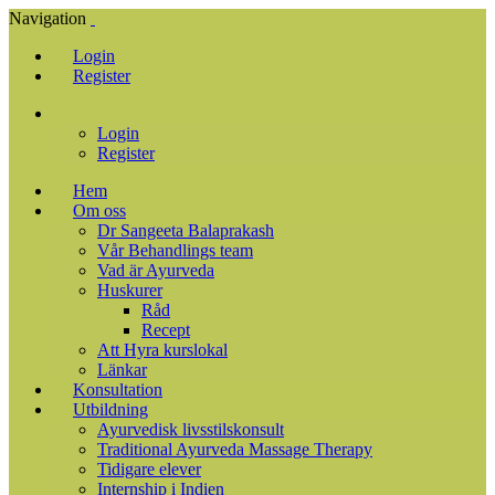
Navigation
Login
Register
Login
Register
Hem
Om oss
Dr Sangeeta Balaprakash
Vår Behandlings team
Vad är Ayurveda
Huskurer
Råd
Recept
Att Hyra kurslokal
Länkar
Konsultation
Utbildning
Ayurvedisk livsstilskonsult
Traditional Ayurveda Massage Therapy
Tidigare elever
Internship i Indien