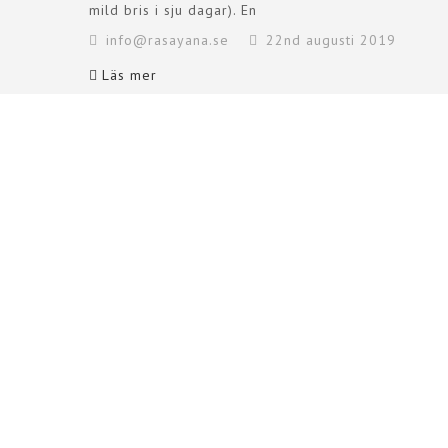
mild bris i sju dagar). En
info@rasayana.se
22nd augusti 2019
Läs mer