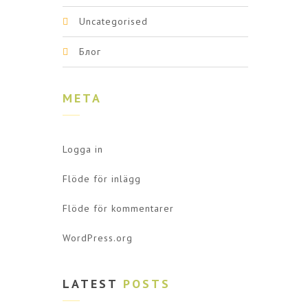
Uncategorised
Блог
META
Logga in
Flöde för inlägg
Flöde för kommentarer
WordPress.org
LATEST
POSTS