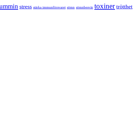
toxiner
kummin
stress
trötthet
stärka immunförsvaret
sömn
sömnbesvär