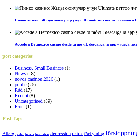
Пинко казино: Жаңы оюнчулар үчүн Ultimate каттоо жетекчилиги 
Accede a Betmexico casino desde tu móvil: descarga la app y juega fác
post
categories
Business, Small Business
(1)
News
(18)
novos-casinos-2026
(1)
public
(26)
Råd
(17)
Recept
(8)
Uncategorised
(89)
Блог
(1)
Post
Tags
förstoppnin
Allergi
depression
detox
förkylning
axlar
balans
basmatiris