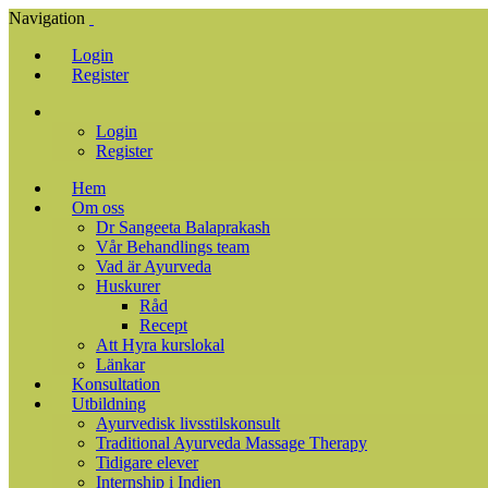
Navigation
Login
Register
Login
Register
Hem
Om oss
Dr Sangeeta Balaprakash
Vår Behandlings team
Vad är Ayurveda
Huskurer
Råd
Recept
Att Hyra kurslokal
Länkar
Konsultation
Utbildning
Ayurvedisk livsstilskonsult
Traditional Ayurveda Massage Therapy
Tidigare elever
Internship i Indien