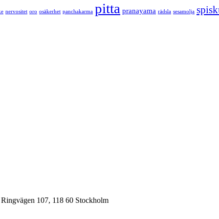
pitta
spis
pranayama
ke
nervositet
oro
osäkerhet
panchakarma
rädsla
sesamolja
ngvägen 107, 118 60 Stockholm