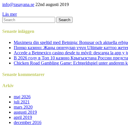
info@rasayana.se
22nd augusti 2019
Läs mer
Senaste inläggen
Maximera din speltid med Betninja: Bonusar och aktuella erbju
Пинко казино: Жаңы оюнчулар үчүн Ultimate каттоо жет
Accede a Betmexico casino desde tu móvil: descarga la app y j
В 2026 году в Топ 10 казино Крыгызстана России предст
Chicken Road Gambling Game: Echtgeldspiel unter anderem k
Senaste kommentarer
Arkiv
maj 2026
juli 2021
mars 2020
augusti 2019
april 2019
december 2016