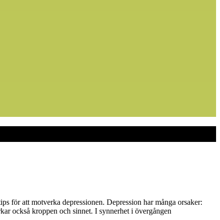
tips för att motverka depressionen. Depression har många orsaker:
erkar också kroppen och sinnet. I synnerhet i övergången