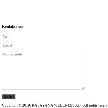
Kontakta
oss
Copyright © 2019. RASAYANA WELLNESS AB | All rights reserv