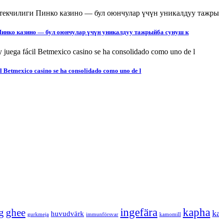
Пинко казино — бул оюнчулар үчүн уникалдуу тажрыйба сунуш к
il Betmexico casino se ha consolidado como uno de l
ingefära
kapha
g
ghee
k
huvudvärk
gurkmeja
immunförsvar
kamomill