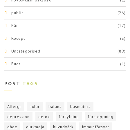
public
(26)
Råd
(17)
Recept
(8)
Uncategorised
(89)
Блог
(1)
POST
TAGS
Allergi
axlar
balans
basmatiris
depression
detox
förkylning
förstoppning
ghee
gurkmeja
huvudvärk
immunförsvar