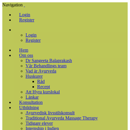
Navigation
Login
Register
Login
Register
Hem
Om oss
Dr Sangeeta Balaprakash
Vår Behandlings team
Vad är Ayurveda
Huskurer
Råd
Recept
Att Hyra kurslokal
Länkar
Konsultation
Utbildning
Ayurvedisk livsstilskonsult
Traditional Ayurveda Massage Therapy
Tidigare elever
Internship i Indien