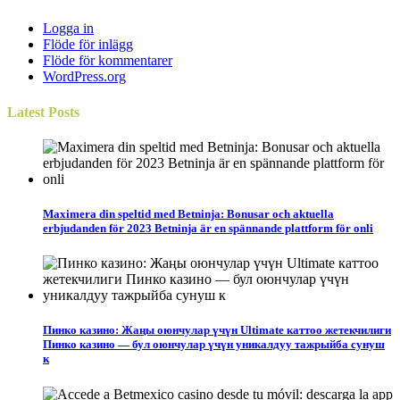
Logga in
Flöde för inlägg
Flöde för kommentarer
WordPress.org
Latest
Posts
Maximera din speltid med Betninja: Bonusar och aktuella
erbjudanden för 2023 Betninja är en spännande plattform för onli
Пинко казино: Жаңы оюнчулар үчүн Ultimate каттоо жетекчилиги
Пинко казино — бул оюнчулар үчүн уникалдуу тажрыйба сунуш
к