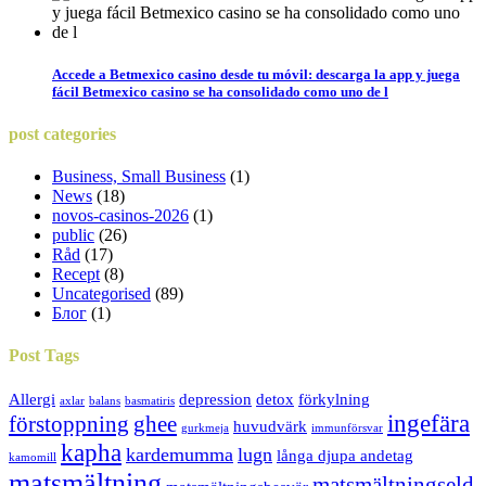
Accede a Betmexico casino desde tu móvil: descarga la app y juega
fácil Betmexico casino se ha consolidado como uno de l
post
categories
Business, Small Business
(1)
News
(18)
novos-casinos-2026
(1)
public
(26)
Råd
(17)
Recept
(8)
Uncategorised
(89)
Блог
(1)
Post
Tags
Allergi
depression
detox
förkylning
axlar
balans
basmatiris
ingefära
förstoppning
ghee
huvudvärk
gurkmeja
immunförsvar
kapha
kardemumma
lugn
långa djupa andetag
kamomill
matsmältning
matsmältningseld