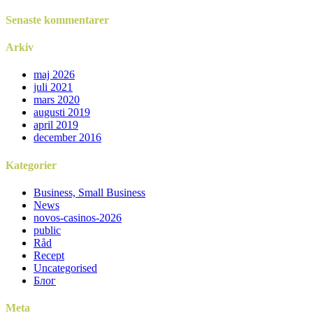
Senaste kommentarer
Arkiv
maj 2026
juli 2021
mars 2020
augusti 2019
april 2019
december 2016
Kategorier
Business, Small Business
News
novos-casinos-2026
public
Råd
Recept
Uncategorised
Блог
Meta