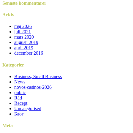
Senaste kommentarer
Arkiv
maj 2026
juli 2021
mars 2020
augusti 2019
april 2019
december 2016
Kategorier
Business, Small Business
News
novos-casinos-2026
public
Råd
Recept
Uncategorised
Блог
Meta