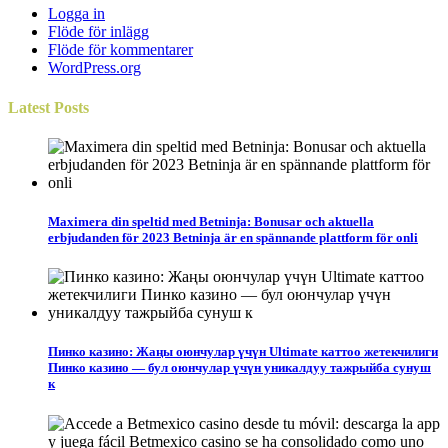
Logga in
Flöde för inlägg
Flöde för kommentarer
WordPress.org
Latest
Posts
Maximera din speltid med Betninja: Bonusar och aktuella
erbjudanden för 2023 Betninja är en spännande plattform för onli
Пинко казино: Жаңы оюнчулар үчүн Ultimate каттоо жетекчилиги
Пинко казино — бул оюнчулар үчүн уникалдуу тажрыйба сунуш
к