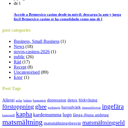
Accede a Betmexico casino desde tu móvil: descarga la app y juega
fácil Betmexico casino se ha consolidado como uno de l
post
categories
Business, Small Business
(1)
News
(18)
novos-casinos-2026
(1)
public
(26)
Råd
(17)
Recept
(8)
Uncategorised
(89)
Блог
(1)
Post
Tags
Allergi
depression
detox
förkylning
axlar
balans
basmatiris
ingefära
förstoppning
ghee
huvudvärk
gurkmeja
immunförsvar
kapha
kardemumma
lugn
långa djupa andetag
kamomill
matsmältning
matsmältningseld
matsmältningsbesvär