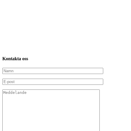
Kontakta
oss