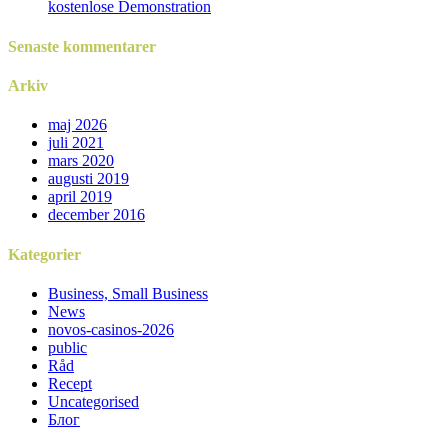
kostenlose Demonstration
Senaste kommentarer
Arkiv
maj 2026
juli 2021
mars 2020
augusti 2019
april 2019
december 2016
Kategorier
Business, Small Business
News
novos-casinos-2026
public
Råd
Recept
Uncategorised
Блог