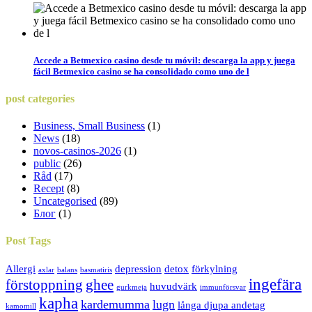
Accede a Betmexico casino desde tu móvil: descarga la app y juega
fácil Betmexico casino se ha consolidado como uno de l
post
categories
Business, Small Business
(1)
News
(18)
novos-casinos-2026
(1)
public
(26)
Råd
(17)
Recept
(8)
Uncategorised
(89)
Блог
(1)
Post
Tags
Allergi
depression
detox
förkylning
axlar
balans
basmatiris
ingefära
förstoppning
ghee
huvudvärk
gurkmeja
immunförsvar
kapha
kardemumma
lugn
långa djupa andetag
kamomill