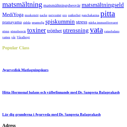
matsmältning
matsmältningseld
matsmältningsbesvär
pitta
MediYoga
muskotnöt
nacke
nervositet
oro
osäkerhet
panchakarma
spiskummin
stress
pranayama
rädsla
sesamolja
stärka immunförsvaret
vata
toxiner
utrensning
trötthet
sömn
sömnbesvär
vataobalans
vatten
vår
Vårallergi
Popular
Class
Ayurvedisk Matlagningskurs
Hitta Hormonal balans och välbefinnande med Dr. Sangeeta Balaprakash
Lär dig grunderna i Ayurveda med Dr. Sangeeta Balaprakash
Adress