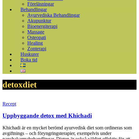
Föreläsningar
Behandlingar
Ayurvediska Behandlingar
Akupunktur
Bioenergiterapi
Massage
Osteopati
Healing
Zonterapi
Huskurer
Boka tid
detoxdiet
Recept
Uppbyggande detox med Khichadi
Khichadi är en mycket berömd ayurvedisk diet som ordineras som
avgiftnings – och föryngringsterapier, exempelvis under
panchakarmabehandlingar. Dieten är också väldigt effektiv för att