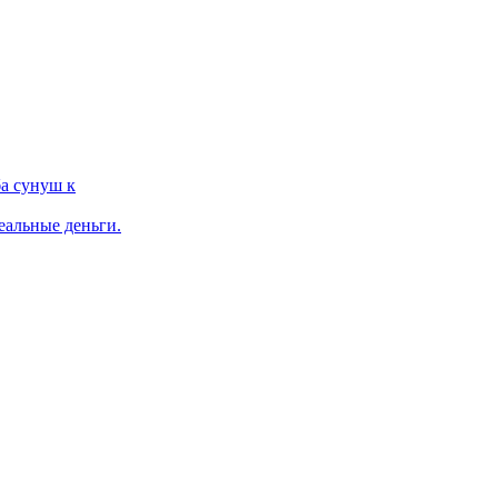
а сунуш к
еальные деньги.