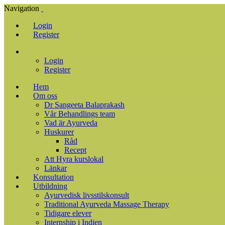
Navigation
Login
Register
Login
Register
Hem
Om oss
Dr Sangeeta Balaprakash
Vår Behandlings team
Vad är Ayurveda
Huskurer
Råd
Recept
Att Hyra kurslokal
Länkar
Konsultation
Utbildning
Ayurvedisk livsstilskonsult
Traditional Ayurveda Massage Therapy
Tidigare elever
Internship i Indien