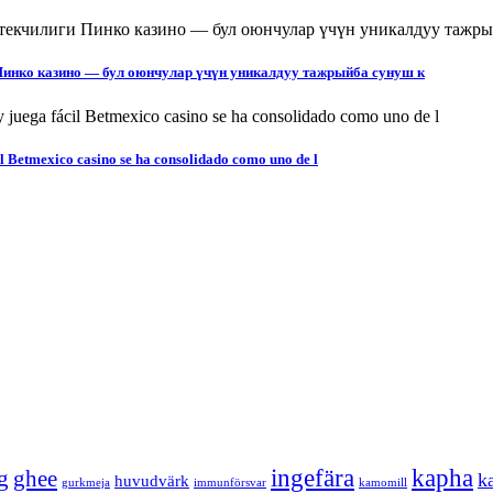
Пинко казино — бул оюнчулар үчүн уникалдуу тажрыйба сунуш к
il Betmexico casino se ha consolidado como uno de l
ingefära
kapha
g
ghee
k
huvudvärk
gurkmeja
immunförsvar
kamomill