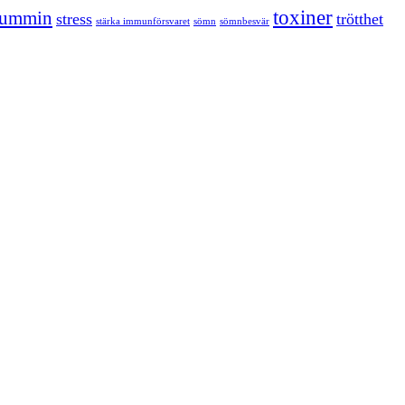
toxiner
kummin
stress
trötthet
stärka immunförsvaret
sömn
sömnbesvär