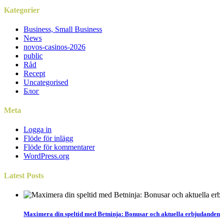
Kategorier
Business, Small Business
News
novos-casinos-2026
public
Råd
Recept
Uncategorised
Блог
Meta
Logga in
Flöde för inlägg
Flöde för kommentarer
WordPress.org
Latest
Posts
Maximera din speltid med Betninja: Bonusar och aktuella erbjudanden 