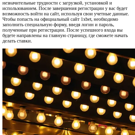
незначительные трудности с загрузкой, установкой и
использованием. После завершения регистрации у вас будет
возможность войти на сайт, используя свои учетные данные.
Чтобы попасть на официальный сайт 1xbet, необходимо
заполнить специальную форму, введя логин и пароль,
полученные при регистрации. После успешного входа вы
будете направлены на главную страницу, где сможете начать
делать ставки.