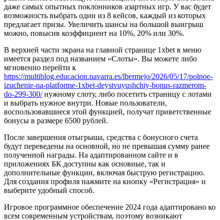
даже самых опытных поклонников азартных игр. У вас будет
возможность выбрать один из 8 кейсов, каждый из которых
предлагает призы.
Увеличить шансы на большой выигрыш
можно, повысив коэффициент на 10%, 20% или 30%.
В верхней части экрана на главной странице 1xbet в меню
имеется раздел под названием «Слоты». Вы можете либо
мгновенно перейти к
https://multiblog.educacion.navarra.es/lbermejo/2026/05/17/polnoe-
izuchenie-na-platforme-1xbet-deystvuyushchiy-bonus-razmerom-
do-299-300/
нужному слоту, либо посетить страницу с лотами
и выбрать нужное внутри. Новые пользователи,
воспользовавшиеся этой функцией, получат приветственные
бонусы в размере 6500 рублей.
После завершения отыгрыша, средства с бонусного счета
будут переведены на основной, но не превышая сумму ранее
полученной награды. На адаптированном сайте и в
приложениях БК доступны как основные, так и
дополнительные функции, включая быструю регистрацию.
Для создания профиля нажмите на кнопку «Регистрация» и
выберите удобный способ.
Игровое программное обеспечение 2024 года адаптировано ко
всем современным устройствам, поэтому возникают