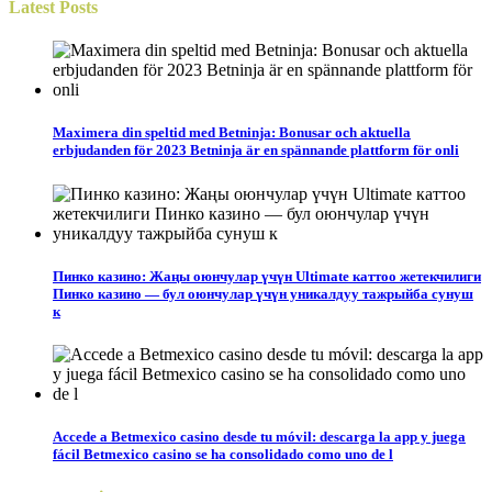
Latest
Posts
Maximera din speltid med Betninja: Bonusar och aktuella
erbjudanden för 2023 Betninja är en spännande plattform för onli
Пинко казино: Жаңы оюнчулар үчүн Ultimate каттоо жетекчилиги
Пинко казино — бул оюнчулар үчүн уникалдуу тажрыйба сунуш
к
Accede a Betmexico casino desde tu móvil: descarga la app y juega
fácil Betmexico casino se ha consolidado como uno de l