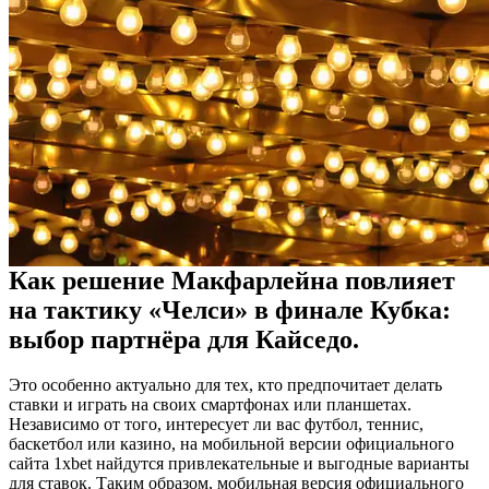
Как решение Макфарлейна повлияет
на тактику «Челси» в финале Кубка:
выбор партнёра для Кайседо.
Это особенно актуально для тех, кто предпочитает делать
ставки и играть на своих смартфонах или планшетах.
Независимо от того, интересует ли вас футбол, теннис,
баскетбол или казино, на мобильной версии официального
сайта 1xbet найдутся привлекательные и выгодные варианты
для ставок. Таким образом, мобильная версия официального