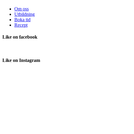
Om oss
Utbildning
Boka tid
Recept
Like
on facebook
Like
on Instagram