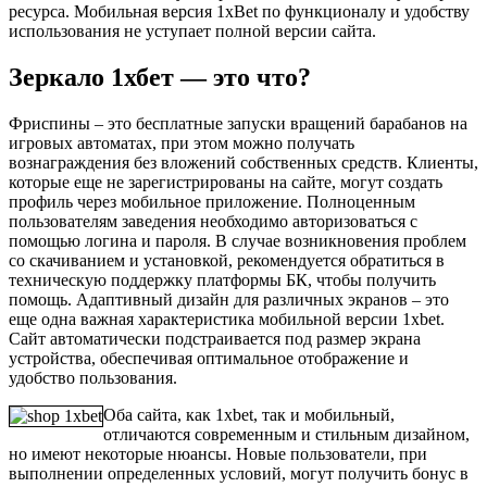
ресурса. Мобильная версия 1xBet по функционалу и удобству
использования не уступает полной версии сайта.
Зеркало 1хбет — это что?
Фриспины – это бесплатные запуски вращений барабанов на
игровых автоматах, при этом можно получать
вознаграждения без вложений собственных средств. Клиенты,
которые еще не зарегистрированы на сайте, могут создать
профиль через мобильное приложение. Полноценным
пользователям заведения необходимо авторизоваться с
помощью логина и пароля. В случае возникновения проблем
со скачиванием и установкой, рекомендуется обратиться в
техническую поддержку платформы БК, чтобы получить
помощь. Адаптивный дизайн для различных экранов – это
еще одна важная характеристика мобильной версии 1xbet.
Сайт автоматически подстраивается под размер экрана
устройства, обеспечивая оптимальное отображение и
удобство пользования.
Оба сайта, как 1xbet, так и мобильный,
отличаются современным и стильным дизайном,
но имеют некоторые нюансы. Новые пользователи, при
выполнении определенных условий, могут получить бонус в