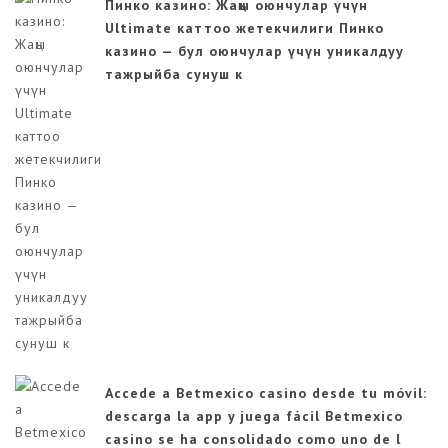
Пинко казино: Жаңы оюнчулар үчүн
Ultimate каттоо жетекчилиги Пинко
казино — бул оюнчулар үчүн уникалдуу
тажрыйба сунуш к
Accede a Betmexico casino desde tu móvil:
descarga la app y juega fácil Betmexico
casino se ha consolidado como uno de l