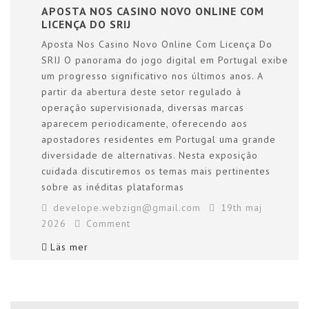
APOSTA NOS CASINO NOVO ONLINE COM
LICENÇA DO SRIJ
Aposta Nos Casino Novo Online Com Licença Do
SRIJ O panorama do jogo digital em Portugal exibe
um progresso significativo nos últimos anos. A
partir da abertura deste setor regulado à
operação supervisionada, diversas marcas
aparecem periodicamente, oferecendo aos
apostadores residentes em Portugal uma grande
diversidade de alternativas. Nesta exposição
cuidada discutiremos os temas mais pertinentes
sobre as inéditas plataformas
develope.webzign@gmail.com
19th maj
2026
Comment
Läs mer