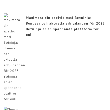
Maximera din speltid med Betninja:
Bonusar och aktuella erbjudanden för 2023
Betninja är en spännande plattform för
onli