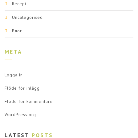
Recept
Uncategorised
Блог
META
Logga in
Flöde för inlägg
Flöde för kommentarer
WordPress.org
LATEST
POSTS