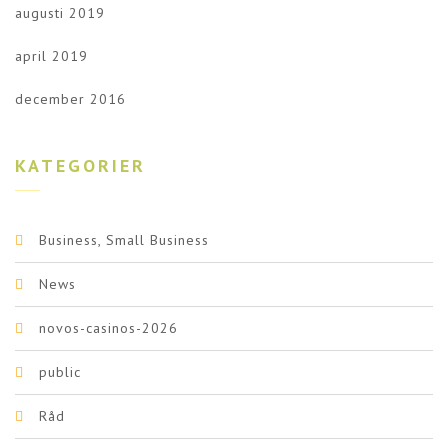
augusti 2019
april 2019
december 2016
KATEGORIER
Business, Small Business
News
novos-casinos-2026
public
Råd