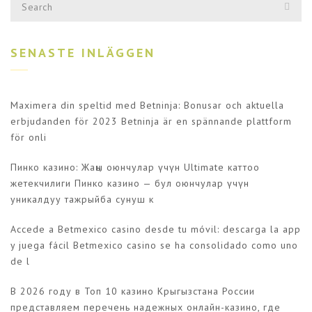
SENASTE INLÄGGEN
Maximera din speltid med Betninja: Bonusar och aktuella
erbjudanden för 2023 Betninja är en spännande plattform
för onli
Пинко казино: Жаңы оюнчулар үчүн Ultimate каттоо
жетекчилиги Пинко казино — бул оюнчулар үчүн
уникалдуу тажрыйба сунуш к
Accede a Betmexico casino desde tu móvil: descarga la app
y juega fácil Betmexico casino se ha consolidado como uno
de l
В 2026 году в Топ 10 казино Крыгызстана России
представляем перечень надежных онлайн-казино, где