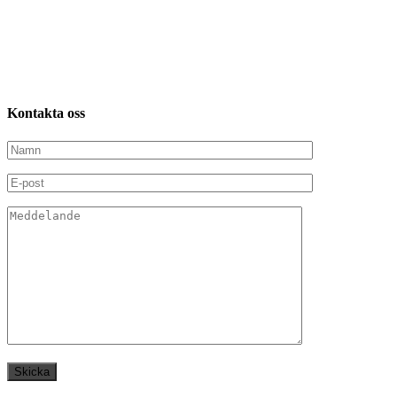
Kontakta
oss