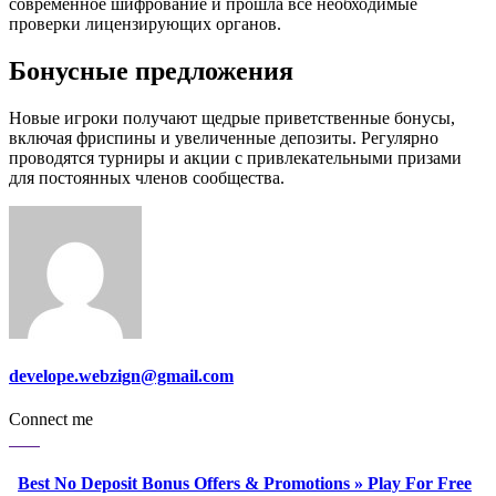
современное шифрование и прошла все необходимые
проверки лицензирующих органов.
Бонусные предложения
Новые игроки получают щедрые приветственные бонусы,
включая фриспины и увеличенные депозиты. Регулярно
проводятся турниры и акции с привлекательными призами
для постоянных членов сообщества.
develope.webzign@gmail.com
Connect me
Best No Deposit Bonus Offers & Promotions » Play For Free