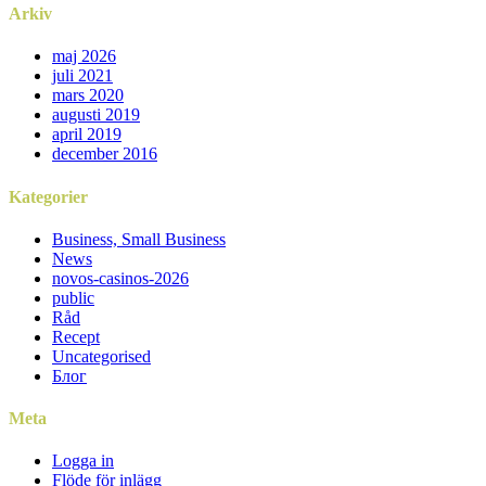
Arkiv
maj 2026
juli 2021
mars 2020
augusti 2019
april 2019
december 2016
Kategorier
Business, Small Business
News
novos-casinos-2026
public
Råd
Recept
Uncategorised
Блог
Meta
Logga in
Flöde för inlägg