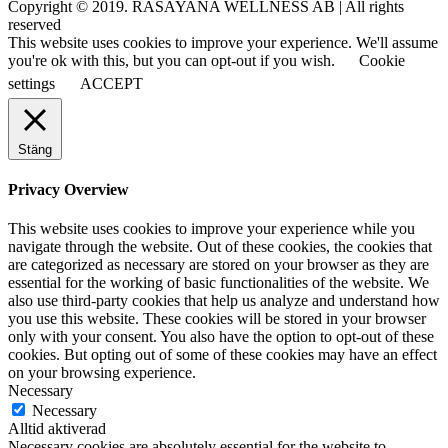
Copyright © 2019. RASAYANA WELLNESS AB | All rights
reserved
This website uses cookies to improve your experience. We'll assume
you're ok with this, but you can opt-out if you wish.
Cookie
settings
ACCEPT
Stäng
Privacy Overview
This website uses cookies to improve your experience while you
navigate through the website. Out of these cookies, the cookies that
are categorized as necessary are stored on your browser as they are
essential for the working of basic functionalities of the website. We
also use third-party cookies that help us analyze and understand how
you use this website. These cookies will be stored in your browser
only with your consent. You also have the option to opt-out of these
cookies. But opting out of some of these cookies may have an effect
on your browsing experience.
Necessary
Necessary
Alltid aktiverad
Necessary cookies are absolutely essential for the website to