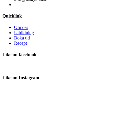
Quicklink
Om oss
Utbildning
Boka tid
Recept
Like
on facebook
Like
on Instagram