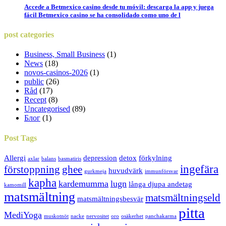
Accede a Betmexico casino desde tu móvil: descarga la app y juega
fácil Betmexico casino se ha consolidado como uno de l
post
categories
Business, Small Business
(1)
News
(18)
novos-casinos-2026
(1)
public
(26)
Råd
(17)
Recept
(8)
Uncategorised
(89)
Блог
(1)
Post
Tags
Allergi
depression
detox
förkylning
axlar
balans
basmatiris
ingefära
förstoppning
ghee
huvudvärk
gurkmeja
immunförsvar
kapha
kardemumma
lugn
långa djupa andetag
kamomill
matsmältning
matsmältningseld
matsmältningsbesvär
pitta
MediYoga
muskotnöt
nacke
nervositet
oro
osäkerhet
panchakarma