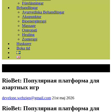
Föreläsningar
Behandlingar
Ayurvediska Behandlingar
Akupunktur
Bioenergiterapi
Massage
Osteopati
Healing
Zonterapi
Huskurer
Boka tid
RioBet: Популярная платформа для
азартных игр
develope.webzign@gmail.com
21st maj 2026
RioBet: Популярная платформа для