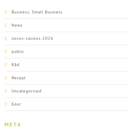
Business, Small Business
News
novos-casinos-2026
public
Råd
Recept
Uncategorised
Блог
META