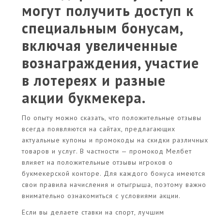
могут получить доступ к
специальным бонусам,
включая увеличенные
вознаграждения, участие
в лотереях и разные
акции букмекера.
По опыту можно сказать, что положительные отзывы
всегда появляются на сайтах, предлагающих
актуальные купоны и промокоды на скидки различных
товаров и услуг. В частности — промокод Мелбет
влияет на положительные отзывы игроков о
букмекерской конторе. Для каждого бонуса имеются
свои правила начисления и отыгрыша, поэтому важно
внимательно ознакомиться с условиями акции.
Если вы делаете ставки на спорт, лучшим