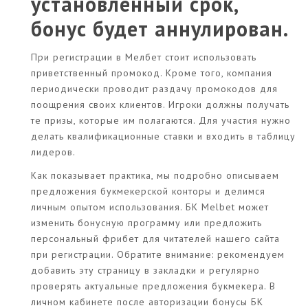
установленный срок,
бонус будет аннулирован.
При регистрации в Мелбет стоит использовать
приветственный промокод. Кроме того, компания
периодически проводит раздачу промокодов для
поощрения своих клиентов. Игроки должны получать
те призы, которые им полагаются. Для участия нужно
делать квалификационные ставки и входить в таблицу
лидеров.
Как показывает практика, мы подробно описываем
предложения букмекерской конторы и делимся
личным опытом использования. БК Melbet может
изменить бонусную программу или предложить
персональный фрибет для читателей нашего сайта
при регистрации. Обратите внимание: рекомендуем
добавить эту страницу в закладки и регулярно
проверять актуальные предложения букмекера. В
личном кабинете после авторизации бонусы БК