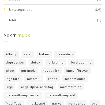
Uncategorised
(89)
Блог
(1)
POST
TAGS
Allergi
axlar
balans
basmatiris
depression
detox
förkylning
förstoppning
ghee
gurkmeja
huvudvärk
immunförsvar
ingefära
kamomill
kapha
kardemumma
lugn
långa djupa andetag
matsmältning
matsmältningsbesvär
matsmältningseld
MediYoga
muskotnöt
nacke
nervositet
oro