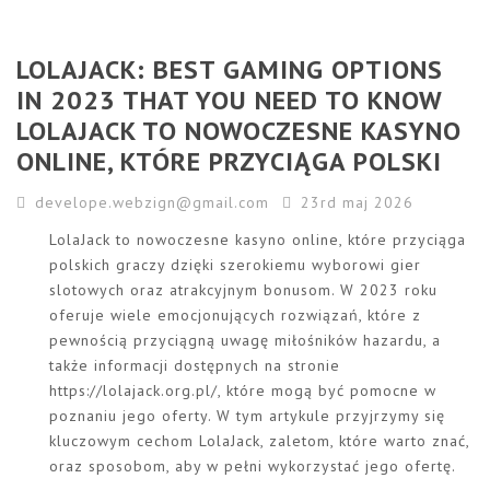
LOLAJACK: BEST GAMING OPTIONS
IN 2023 THAT YOU NEED TO KNOW
LOLAJACK TO NOWOCZESNE KASYNO
ONLINE, KTÓRE PRZYCIĄGA POLSKI
develope.webzign@gmail.com
23rd maj 2026
LolaJack to nowoczesne kasyno online, które przyciąga
polskich graczy dzięki szerokiemu wyborowi gier
slotowych oraz atrakcyjnym bonusom. W 2023 roku
oferuje wiele emocjonujących rozwiązań, które z
pewnością przyciągną uwagę miłośników hazardu, a
także informacji dostępnych na stronie
https://lolajack.org.pl/
, które mogą być pomocne w
poznaniu jego oferty. W tym artykule przyjrzymy się
kluczowym cechom LolaJack, zaletom, które warto znać,
oraz sposobom, aby w pełni wykorzystać jego ofertę.