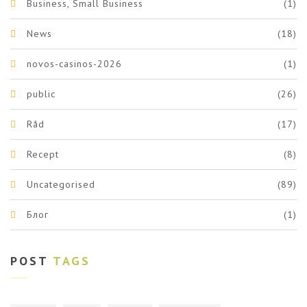
Business, Small Business
(1)
News
(18)
novos-casinos-2026
(1)
public
(26)
Råd
(17)
Recept
(8)
Uncategorised
(89)
Блог
(1)
POST
TAGS