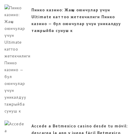
Пинко казино: Жаңы оюнчулар үчүн
Ultimate каттоо жетекчилиги Пинко
казино — бул оюнчулар үчүн уникалдуу
тажрыйба сунуш к
Accede a Betmexico casino desde tu móvil:
descarga la app y juega fácil Betmexico