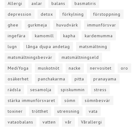
Allergi
axlar
balans
basmatiris
depression
detox
förkylning
förstoppning
ghee
gurkmeja
huvudvärk
immunförsvar
ingefära
kamomill
kapha
kardemumma
lugn
långa djupa andetag
matsmältning
matsmältningsbesvär
matsmältningseld
MediYoga
muskotnöt
nacke
nervositet
oro
osäkerhet
panchakarma
pitta
pranayama
rädsla
sesamolja
spiskummin
stress
stärka immunförsvaret
sömn
sömnbesvär
toxiner
trötthet
utrensning
vata
vataobalans
vatten
vår
Vårallergi