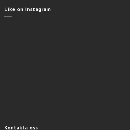
Like
on Instagram
Kontakta
oss