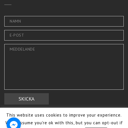
This website uses cookies to improve your experience.
We'll assume you're ok with this, but you can opt-out if
Copyright © 2019. RASAYANA WELLNESS AB | All rights