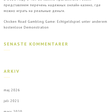
представляем перечень надежных онлайн-казино, где
можно играть на реальные деньги.
Chicken Road Gambling Game: Echtgeldspiel unter anderem
kostenlose Demonstration
SENASTE KOMMENTARER
ARKIV
maj 2026
juli 2021
mars 2020