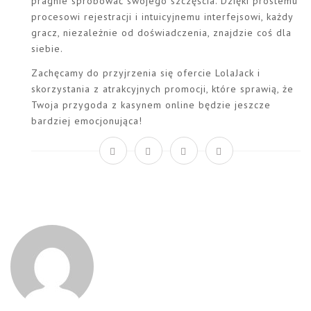
pragnie spróbować swojego szczęścia. Dzięki prostemu
procesowi rejestracji i intuicyjnemu interfejsowi, każdy
gracz, niezależnie od doświadczenia, znajdzie coś dla
siebie.
Zachęcamy do przyjrzenia się ofercie LolaJack i
skorzystania z atrakcyjnych promocji, które sprawią, że
Twoja przygoda z kasynem online będzie jeszcze
bardziej emocjonująca!