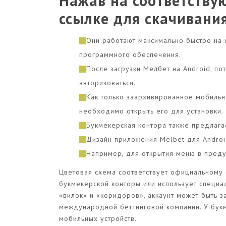
Нажав на соответствую
ссылке для скачивания
Они работают максимально быстро на 
программного обеспечения.
После загрузки Мелбет на Android, пот
авторизоваться.
Как только заархивированное мобильн
необходимо открыть его для установки.
Букмекерская контора также предлага
Дизайн приложения Melbet для Androi
Например, для открытия меню в преду
Цветовая схема соответствует официальному 
букмекерской конторы или использует специал
«вилок» и «коридоров», аккаунт может быть з
международной беттинговой компании. У букм
мобильных устройств.