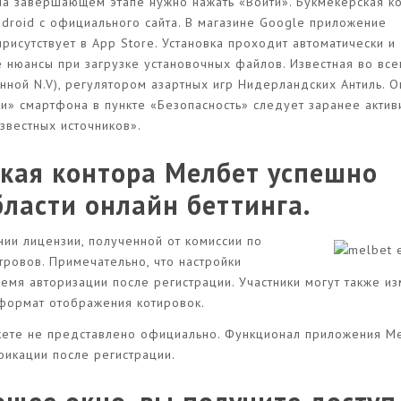
 на завершающем этапе нужно нажать «Войти». Букмекерская к
ndroid с официального сайта. В магазине Google приложение
рисутствует в App Store. Установка проходит автоматически и
е нюансы при загрузке установочных файлов. Известная во вс
нной N.V), регулятором азартных игр Нидерландских Антиль. 
и» смартфона в пункте «Безопасность» следует заранее актив
звестных источников».
ская контора Мелбет успешно
бласти онлайн беттинга.
нии лицензии, полученной от комиссии по
тровов. Примечательно, что настройки
емя авторизации после регистрации. Участники могут также из
формат отображения котировок.
кете не представлено официально. Функционал приложения Me
икации после регистрации.