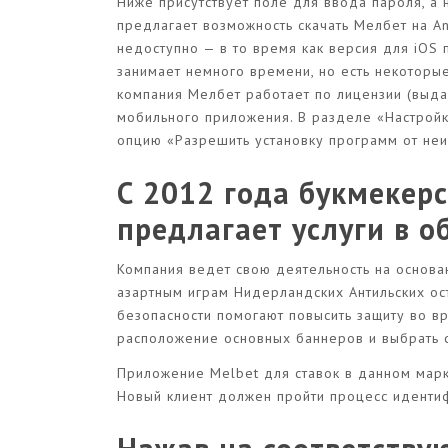
Ниже присутствует поле для ввода пароля, а
предлагает возможность скачать Мелбет на A
недоступно — в то время как версия для iOS п
занимает немного времени, но есть некоторы
компания Мелбет работает по лицензии (выда
мобильного приложения. В разделе «Настройк
опцию «Разрешить установку программ от неи
С 2012 года букмекер
предлагает услуги в о
Компания ведет свою деятельность на основа
азартным играм Нидерландских Антильских ос
безопасности помогают повысить защиту во вр
расположение основных баннеров и выбрать 
Приложение Melbet для ставок в данном мар
Новый клиент должен пройти процесс идентиф