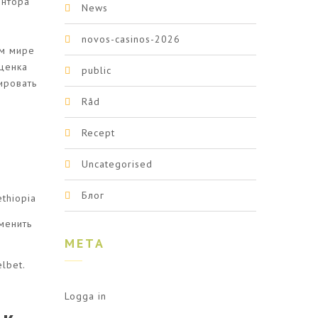
онтора
News
novos-casinos-2026
ем мире
Оценка
public
ировать
Råd
Recept
Uncategorised
Блог
менить
META
lbet.
Logga in