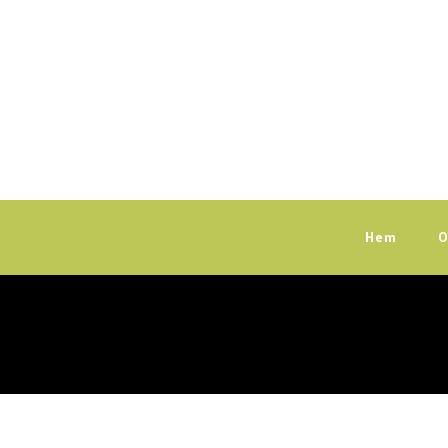
Hem
O