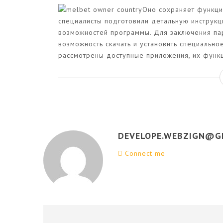
Оно сохраняет функци
специалисты подготовили детальную инструкц
возможностей программы. Для заключения пар
возможность скачать и установить специальн
рассмотрены доступные приложения, их функц
DEVELOPE.WEBZIGN@G
Connect me