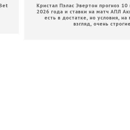
Bet
Кристал Пэлас Эвертон прогноз 10
2026 года и ставки на матч АПЛ А
есть в достатке, но условия, на
взгляд, очень строгие