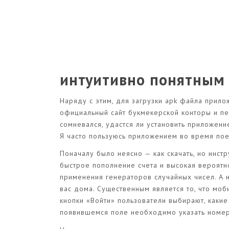
интуитивно понятным 
Наряду с этим, для загрузки apk файла прило
официальный сайт букмекерской конторы и пер
сомневался, удастся ли установить приложение
Я часто пользуюсь приложением во время пое
Поначалу было неясно — как скачать, но инст
быстрое пополнение счета и высокая вероятн
применения генераторов случайных чисел. А 
вас дома. Существенным является то, что моб
кнопки «Войти» пользователи выбирают, какие 
появившемся поле необходимо указать номер