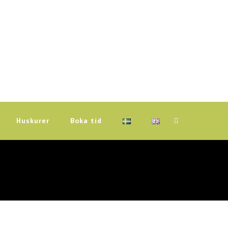
Huskurer
Boka tid