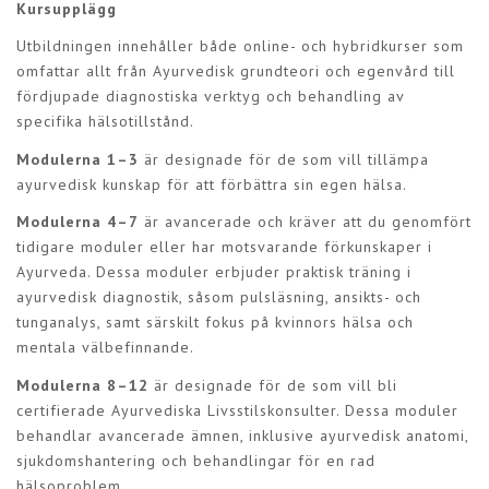
Kursupplägg
Utbildningen innehåller både online- och hybridkurser som
omfattar allt från Ayurvedisk grundteori och egenvård till
fördjupade diagnostiska verktyg och behandling av
specifika hälsotillstånd.
Modulerna 1–3
är designade för de som vill tillämpa
ayurvedisk kunskap för att förbättra sin egen hälsa.
Modulerna 4–7
är avancerade och kräver att du genomfört
tidigare moduler eller har motsvarande förkunskaper i
Ayurveda. Dessa moduler erbjuder praktisk träning i
ayurvedisk diagnostik, såsom pulsläsning, ansikts- och
tunganalys, samt särskilt fokus på kvinnors hälsa och
mentala välbefinnande.
Modulerna 8–12
är designade för de som vill bli
certifierade Ayurvediska Livsstilskonsulter. Dessa moduler
behandlar avancerade ämnen, inklusive ayurvedisk anatomi,
sjukdomshantering och behandlingar för en rad
hälsoproblem.