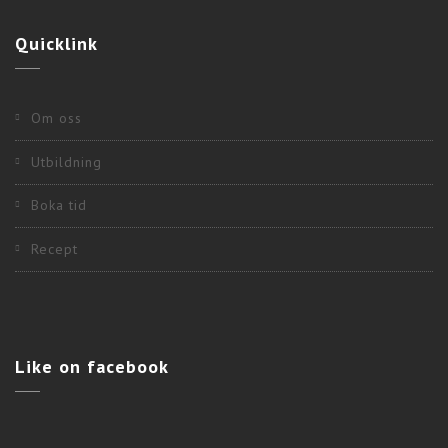
Quicklink
Om oss
Utbildning
Boka tid
Recept
Like
on facebook