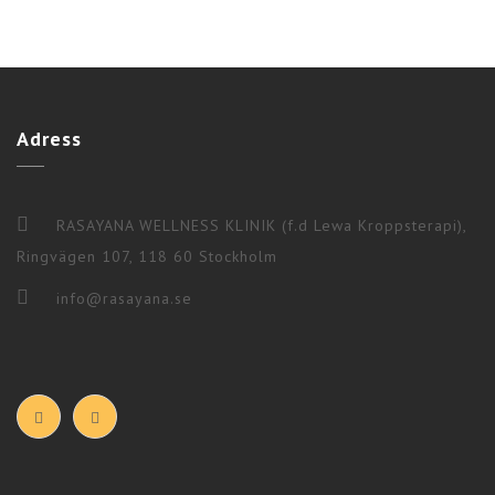
Adress
RASAYANA WELLNESS KLINIK (f.d Lewa Kroppsterapi),
Ringvägen 107, 118 60 Stockholm
info@rasayana.se