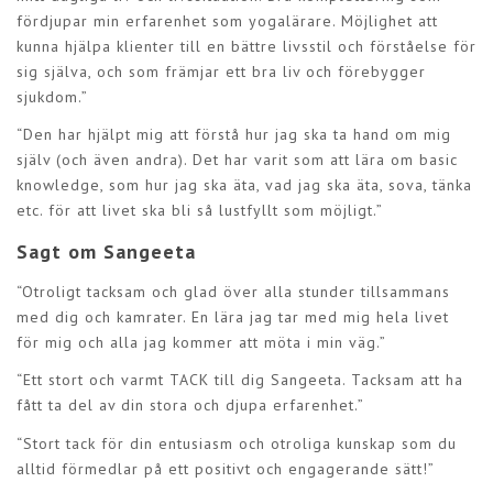
fördjupar min erfarenhet som yogalärare. Möjlighet att
kunna hjälpa klienter till en bättre livsstil och förståelse för
sig själva, och som främjar ett bra liv och förebygger
sjukdom.”
“Den har hjälpt mig att förstå hur jag ska ta hand om mig
själv (och även andra). Det har varit som att lära om basic
knowledge, som hur jag ska äta, vad jag ska äta, sova, tänka
etc. för att livet ska bli så lustfyllt som möjligt.”
Sagt om Sangeeta
“Otroligt tacksam och glad över alla stunder tillsammans
med dig och kamrater. En lära jag tar med mig hela livet
för mig och alla jag kommer att möta i min väg.”
“Ett stort och varmt TACK till dig Sangeeta. Tacksam att ha
fått ta del av din stora och djupa erfarenhet.”
“Stort tack för din entusiasm och otroliga kunskap som du
alltid förmedlar på ett positivt och engagerande sätt!”